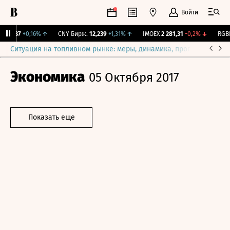
Войти
115,37
+0,16%
↑
CNY Бирж.
12,239
+1,31%
↑
IMOEX
2 281,31
-0,2%
↓
RGBIT
Ситуация на топливном рынке: меры, динамика, прогнозы
Выб
Экономика
05 Октября 2017
Показать еще