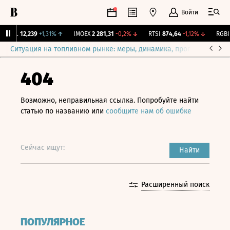
Войти
ирж.
12,239
+1,31%
↑
IMOEX
2 281,31
-0,2%
↓
RTSI
874,64
-1,12%
↓
RGBI
1
Ситуация на топливном рынке: меры, динамика, прогнозы
Выб
404
Возможно, неправильная ссылка. Попробуйте найти
статью по названию или
сообщите нам об ошибке
Сейчас ищут:
Найти
Расширенный поиск
ПОПУЛЯРНОЕ