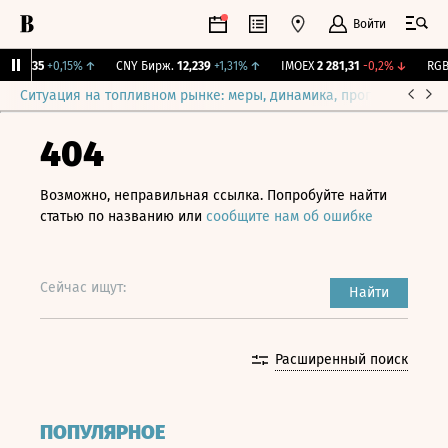
Войти
115,35
+0,15%
↑
CNY Бирж.
12,239
+1,31%
↑
IMOEX
2 281,31
-0,2%
↓
RGBI
Ситуация на топливном рынке: меры, динамика, прогнозы
Выб
404
Возможно, неправильная ссылка. Попробуйте найти
статью по названию или
сообщите нам об ошибке
Сейчас ищут:
Найти
Расширенный поиск
ПОПУЛЯРНОЕ