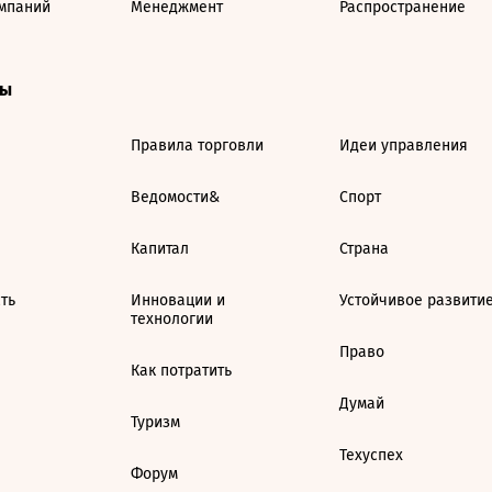
мпаний
Менеджмент
Распространение
ты
Правила торговли
Идеи управления
Ведомости&
Спорт
Капитал
Страна
ть
Инновации и
Устойчивое развити
технологии
Право
Как потратить
Думай
Туризм
Техуспех
Форум