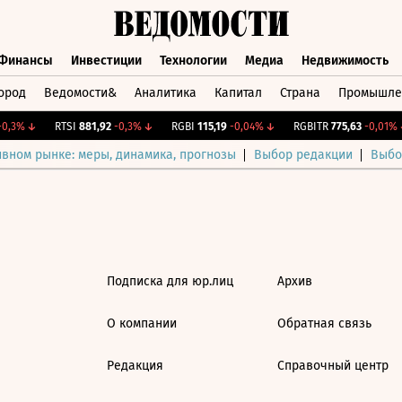
Финансы
Инвестиции
Технологии
Медиа
Недвижимость
ород
Ведомости&
Аналитика
Капитал
Страна
Промышле
а
Финансы
Инвестиции
Технологии
Медиа
Недвижимос
0,3%
↓
RTSI
881,92
-0,3%
↓
RGBI
115,19
-0,04%
↓
RGBITR
775,63
-0,01%
↓
ивном рынке: меры, динамика, прогнозы
Выбор редакции
Выбо
Подписка для юр.лиц
Архив
О компании
Обратная связь
Редакция
Справочный центр