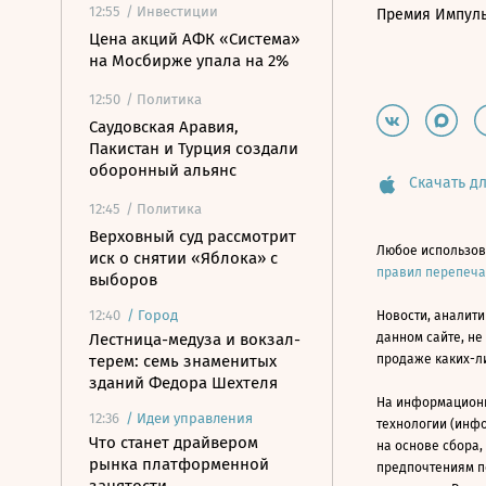
12:55
/ Инвестиции
Премия Импул
Цена акций АФК «Система»
на Мосбирже упала на 2%
12:50
/ Политика
Саудовская Аравия,
Пакистан и Турция создали
оборонный альянс
Скачать дл
12:45
/ Политика
Верховный суд рассмотрит
Любое использов
иск о снятии «Яблока» с
правил перепеч
выборов
12:40
/
Город
Новости, аналити
Лестница-медуза и вокзал-
данном сайте, не
терем: семь знаменитых
продаже каких-л
зданий Федора Шехтеля
На информацион
12:36
/
Идеи управления
технологии (инф
Что станет драйвером
на основе сбора,
рынка платформенной
предпочтениям п