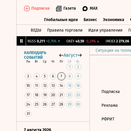
Подписка
Газета
MAX
Глобальные идеи
Бизнес
Экономика
ВЕДЫ
Правила торговли
Идеи управления
Г
Глобальные идеи
Бизнес
Экономик
176
+0,78%
↑
RGSS
0,211
+0,76%
↑
OKEY
40,59
-0,29%
↓
IMOEX
2 279,06
-
Ситуация на топл
КАЛЕНДАРЬ
Август
СОБЫТИЙ
Пн
Вт
Ср
Чт
Пт
Сб
Вс
1
2
3
4
5
6
7
8
9
10
11
12
13
14
15
16
Подписка
17
18
19
20
21
22
23
24
25
26
27
28
29
30
Реклама
31
РФРИТ
7 августа 2026