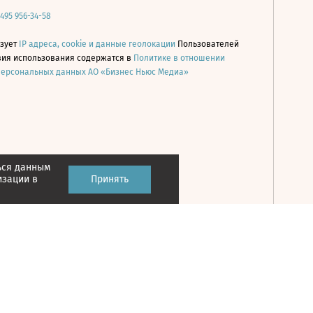
 495 956-34-58
ьзует
IP адреса, cookie и данные геолокации
Пользователей
овия использования содержатся в
Политике в отношении
персональных данных АО «Бизнес Ньюс Медиа»
ься данным
Принять
изации в