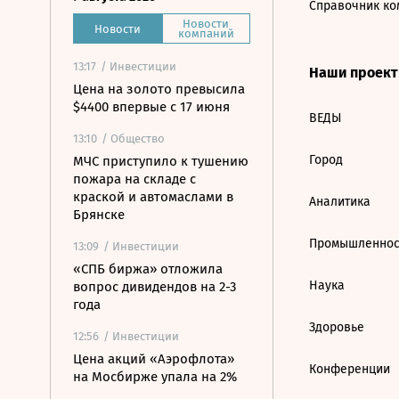
Справочник ко
Новости
Новости
компаний
13:17
/ Инвестиции
Наши проек
Цена на золото превысила
$4400 впервые с 17 июня
ВЕДЫ
13:10
/ Общество
Город
МЧС приступило к тушению
пожара на складе с
краской и автомаслами в
Аналитика
Брянске
Промышленнос
13:09
/ Инвестиции
«СПБ биржа» отложила
Наука
вопрос дивидендов на 2-3
года
Здоровье
12:56
/ Инвестиции
Цена акций «Аэрофлота»
Конференции
на Мосбирже упала на 2%