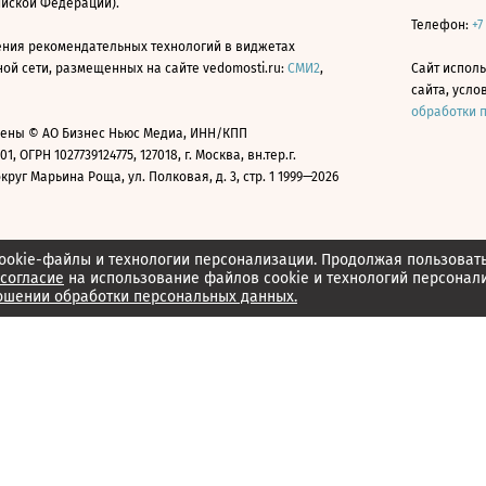
ийской Федерации).
Телефон:
+7
ния рекомендательных технологий в виджетах
й сети, размещенных на сайте vedomosti.ru:
СМИ2
,
Сайт испол
сайта, усл
обработки 
ены © АО Бизнес Ньюс Медиа, ИНН/КПП
01, ОГРН 1027739124775, 127018, г. Москва, вн.тер.г.
уг Марьина Роща, ул. Полковая, д. 3, стр. 1 1999—2026
ookie-файлы и технологии персонализации. Продолжая пользоват
согласие
на использование файлов cookie и технологий персонал
ошении обработки персональных данных.