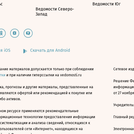
ьс
Ведомости Юг
Ведомости Северо-
Запад
я iOS
Скачать для Android
ание материалов допускается только при соблюдении
Сетевое изд
атки
и при наличии гиперссылки на vedomosti.ru
Решение Фе
ка, прогнозы и другие материалы, представленные на
информацио
 являются офертой или рекомендацией к покупке или
от 27 ноября
ибо активов.
Учредитель
ном ресурсе применяются рекомендательные
ормационные технологии предоставления информации
Главный ре
 систематизации и анализа сведений, относящихся к
ользователей сети «Интернет», находящихся на
Электронна