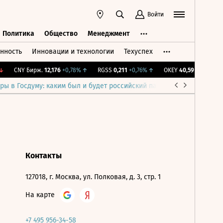
Войти
Политика
Общество
Менеджмент
нность
Инновации и технологии
Техуспех
ть
Политика
Общество
Менеджмент
CNY Бирж.
12,176
+0,78%
↑
RGSS
0,211
+0,76%
↑
OKEY
40,59
-0,29%
↓
ры в Госдуму: каким был и будет российский парламент
Война н
Контакты
127018, г. Москва, ул. Полковая, д. 3, стр. 1
На карте
+7 495 956-34-58