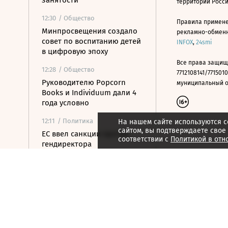
занятости
территории Росс
12:30
/ Общество
Правила примене
Минпросвещения создало
рекламно-обменно
совет по воспитанию детей
INFOX
,
24smi
в цифровую эпоху
Все права защищ
12:28
/ Общество
7712108141/7715010
Руководителю Popcorn
муниципальный окр
Books и Individuum дали 4
года условно
12:11
/ Политика
На нашем сайте используются c
сайтом, вы подтверждаете свое
ЕС ввел санкции против
соответствии с
Политикой в отн
гендиректора
серпуховского завода
«Металлист»
11:52
/ Общество
Минпромторг сохранит
действующий перечень
параллельного импорта