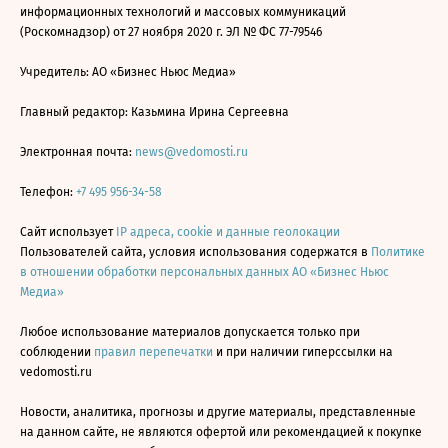
информационных технологий и массовых коммуникаций
(Роскомнадзор) от 27 ноября 2020 г. ЭЛ № ФС 77-79546
Учредитель: АО «Бизнес Ньюс Медиа»
Главный редактор: Казьмина Ирина Сергеевна
Электронная почта:
news@vedomosti.ru
Телефон:
+7 495 956-34-58
Сайт использует
IP адреса, cookie и данные геолокации
Пользователей сайта, условия использования содержатся в
Политике
в отношении обработки персональных данных АО «Бизнес Ньюс
Медиа»
Любое использование материалов допускается только при
соблюдении
правил перепечатки
и при наличии гиперссылки на
vedomosti.ru
Новости, аналитика, прогнозы и другие материалы, представленные
на данном сайте, не являются офертой или рекомендацией к покупке