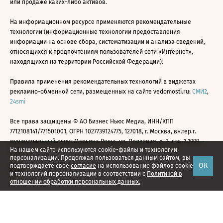
или продаже каких-либо активов.
На информационном ресурсе применяются рекомендательные
технологии (информационные технологии предоставления
информации на основе сбора, систематизации и анализа сведений,
относящихся к предпочтениям пользователей сети «Интернет»,
находящихся на территории Российской Федерации).
Правила применения рекомендательных технологий в виджетах
рекламно-обменной сети, размещенных на сайте vedomosti.ru:
СМИ2
,
24smi
Все права защищены © АО Бизнес Ньюс Медиа, ИНН/КПП
7712108141/771501001, ОГРН 1027739124775, 127018, г. Москва, вн.тер.г.
муниципальный округ Марьина Роща, ул. Полковая, д. 3, стр. 1 1999—
На нашем сайте используются cookie-файлы и технологии
2026
персонализации. Продолжая пользоваться данным сайтом, вы
ОК
подтверждаете свое
согласие
на использование файлов cookie
и технологий персонализации в соответствии с
Политикой в
отношении обработки персональных данных.