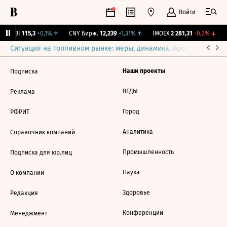
Войти
RGBI
115,3
+0,1%
↑
CNY Бирж.
12,239
+1,31%
↑
IMOEX
2 281,31
-0,2%
↓
R
Ситуация на топливном рынке: меры, динамика, прогнозы
Выб
Наши проекты
Подписка
ВЕДЫ
Реклама
Город
РФРИТ
Аналитика
Справочник компаний
Промышленность
Подписка для юр.лиц
Наука
О компании
Здоровье
Редакция
Конференции
Менеджмент