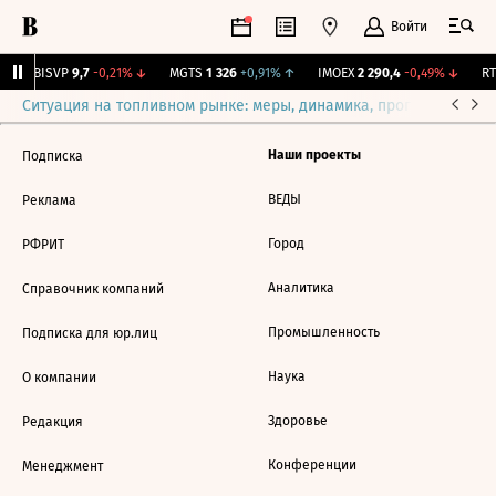
Войти
↑
BISVP
9,7
-0,21%
↓
MGTS
1 326
+0,91%
↑
IMOEX
2 290,4
-0,49%
↓
RTS
Ситуация на топливном рынке: меры, динамика, прогнозы
Выб
Наши проекты
Подписка
ВЕДЫ
Реклама
Город
РФРИТ
Аналитика
Справочник компаний
Промышленность
Подписка для юр.лиц
Наука
О компании
Здоровье
Редакция
Конференции
Менеджмент