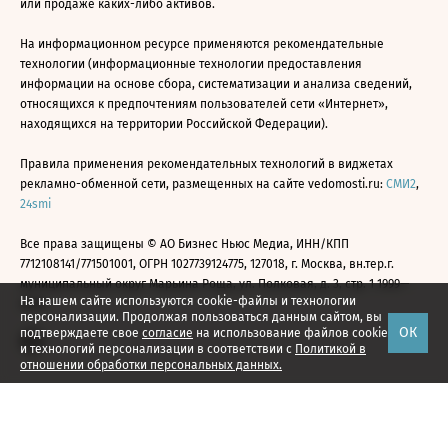
или продаже каких-либо активов.
На информационном ресурсе применяются рекомендательные
технологии (информационные технологии предоставления
информации на основе сбора, систематизации и анализа сведений,
относящихся к предпочтениям пользователей сети «Интернет»,
находящихся на территории Российской Федерации).
Правила применения рекомендательных технологий в виджетах
рекламно-обменной сети, размещенных на сайте vedomosti.ru:
СМИ2
,
24smi
Все права защищены © АО Бизнес Ньюс Медиа, ИНН/КПП
7712108141/771501001, ОГРН 1027739124775, 127018, г. Москва, вн.тер.г.
муниципальный округ Марьина Роща, ул. Полковая, д. 3, стр. 1 1999—
На нашем сайте используются cookie-файлы и технологии
2026
персонализации. Продолжая пользоваться данным сайтом, вы
ОК
подтверждаете свое
согласие
на использование файлов cookie
и технологий персонализации в соответствии с
Политикой в
отношении обработки персональных данных.