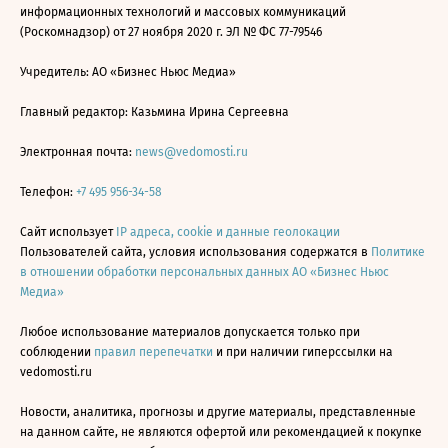
информационных технологий и массовых коммуникаций
(Роскомнадзор) от 27 ноября 2020 г. ЭЛ № ФС 77-79546
Учредитель: АО «Бизнес Ньюс Медиа»
Главный редактор: Казьмина Ирина Сергеевна
Электронная почта:
news@vedomosti.ru
Телефон:
+7 495 956-34-58
Сайт использует
IP адреса, cookie и данные геолокации
Пользователей сайта, условия использования содержатся в
Политике
в отношении обработки персональных данных АО «Бизнес Ньюс
Медиа»
Любое использование материалов допускается только при
соблюдении
правил перепечатки
и при наличии гиперссылки на
vedomosti.ru
Новости, аналитика, прогнозы и другие материалы, представленные
на данном сайте, не являются офертой или рекомендацией к покупке