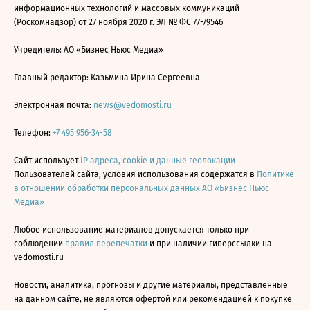
информационных технологий и массовых коммуникаций
(Роскомнадзор) от 27 ноября 2020 г. ЭЛ № ФС 77-79546
Учредитель: АО «Бизнес Ньюс Медиа»
Главный редактор: Казьмина Ирина Сергеевна
Электронная почта:
news@vedomosti.ru
Телефон:
+7 495 956-34-58
Сайт использует
IP адреса, cookie и данные геолокации
Пользователей сайта, условия использования содержатся в
Политике
в отношении обработки персональных данных АО «Бизнес Ньюс
Медиа»
Любое использование материалов допускается только при
соблюдении
правил перепечатки
и при наличии гиперссылки на
vedomosti.ru
Новости, аналитика, прогнозы и другие материалы, представленные
на данном сайте, не являются офертой или рекомендацией к покупке