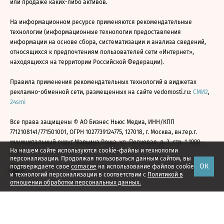
или продаже каких-либо активов.
На информационном ресурсе применяются рекомендательные
технологии (информационные технологии предоставления
информации на основе сбора, систематизации и анализа сведений,
относящихся к предпочтениям пользователей сети «Интернет»,
находящихся на территории Российской Федерации).
Правила применения рекомендательных технологий в виджетах
рекламно-обменной сети, размещенных на сайте vedomosti.ru:
СМИ2
,
24smi
Все права защищены © АО Бизнес Ньюс Медиа, ИНН/КПП
7712108141/771501001, ОГРН 1027739124775, 127018, г. Москва, вн.тер.г.
муниципальный округ Марьина Роща, ул. Полковая, д. 3, стр. 1 1999—
На нашем сайте используются cookie-файлы и технологии
2026
персонализации. Продолжая пользоваться данным сайтом, вы
ОК
подтверждаете свое
согласие
на использование файлов cookie
и технологий персонализации в соответствии с
Политикой в
отношении обработки персональных данных.