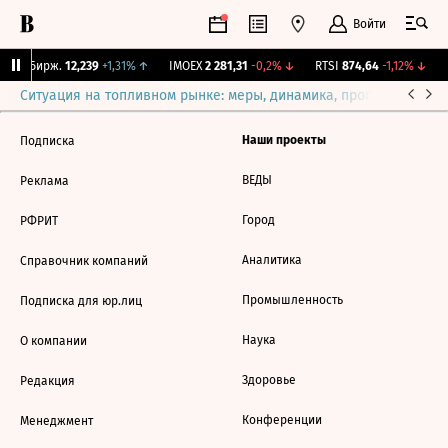
Войти
CNY Бирж.
12,239
+1,31%
↑
IMOEX
2 281,31
-0,2%
↓
RTSI
874,64
-1,12%
↓
R
Ситуация на топливном рынке: меры, динамика, прогнозы
Выб
Наши проекты
Подписка
ВЕДЫ
Реклама
Город
РФРИТ
Аналитика
Справочник компаний
Промышленность
Подписка для юр.лиц
Наука
О компании
Здоровье
Редакция
Конференции
Менеджмент