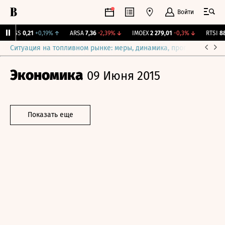
Войти
RGSS
0,21
+0,19%
↑
ARSA
7,36
-2,39%
↓
IMOEX
2 279,01
-0,3%
↓
RTSI
881
Ситуация на топливном рынке: меры, динамика, прогнозы
Выб
Экономика
09 Июня 2015
Показать еще