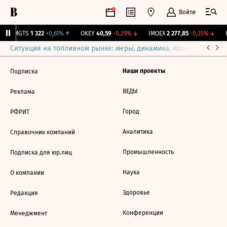
Войти
↑
MGTS
1 322
+0,61%
↑
OKEY
40,59
-0,29%
↓
IMOEX
2 277,85
-0,35%
↓
R
Ситуация на топливном рынке: меры, динамика, прогнозы
Выб
Наши проекты
Подписка
ВЕДЫ
Реклама
Город
РФРИТ
Аналитика
Справочник компаний
Промышленность
Подписка для юр.лиц
Наука
О компании
Здоровье
Редакция
Конференции
Менеджмент