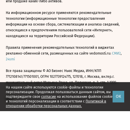
или продаже каких-либо активов.
На информационном ресурсе применяются рекомендательные
технологии (информационные технологии предоставления
информации на основе сбора, систематизации и анализа сведений,
относящихся к предпочтениям пользователей сети «Интернет»,
находящихся на территории Российской Федерации).
Правила применения рекомендательных технологий в виджетах
рекламно-обменной сети, размещенных на сайте vedomosti.ru:
СМИ2
,
24smi
Все права защищены © АО Бизнес Ньюс Медиа, ИНН/КПП
7712108141/771501001, ОГРН 1027739124775, 127018, г. Москва, вн.тер.г.
муниципальный округ Марьина Роща, ул. Полковая, д. 3, стр. 1 1999—
На нашем сайте используются cookie-файлы и технологии
2026
персонализации. Продолжая пользоваться данным сайтом, вы
ОК
подтверждаете свое
согласие
на использование файлов cookie
и технологий персонализации в соответствии с
Политикой в
отношении обработки персональных данных.