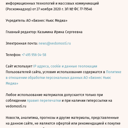
информационных технологий и массовых коммуникаций
(Роскомнадзор) от 27 ноября 2020 г. ЭЛ № ФС 77-79546
Учредитель: АО «Бизнес Ньюс Медиа»
Главный редактор: Казьмина Ирина Сергеевна
Электронная почта:
news@vedomosti.ru
Телефон:
+7 495 956-34-58
Сайт использует
IP адреса, cookie и данные геолокации
Пользователей сайта, условия использования содержатся в
Политике
в отношении обработки персональных данных АО «Бизнес Ньюс
Медиа»
Любое использование материалов допускается только при
соблюдении
правил перепечатки
и при наличии гиперссылки на
vedomosti.ru
Новости, аналитика, прогнозы и другие материалы, представленные
на данном сайте, не являются офертой или рекомендацией к покупке