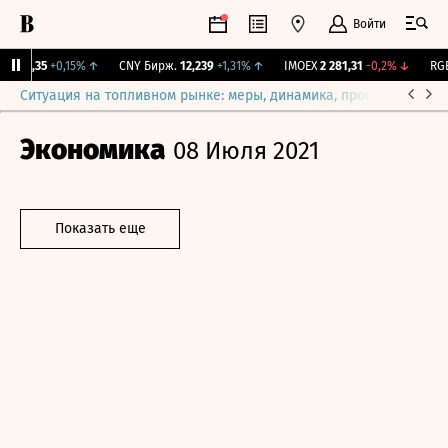
Войти
I
115,35
+0,15%
↑
CNY Бирж.
12,239
+1,31%
↑
IMOEX
2 281,31
-0,2%
↓
RGBI
Ситуация на топливном рынке: меры, динамика, прогнозы
Выб
Экономика
08 Июля 2021
Показать еще