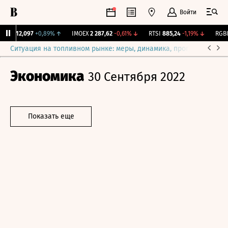
Войти
рж.
12,097
+0,89%
↑
IMOEX
2 287,62
-0,61%
↓
RTSI
885,24
-1,19%
↓
RGBI
1
Ситуация на топливном рынке: меры, динамика, прогнозы
Выб
Экономика
30 Сентября 2022
Показать еще