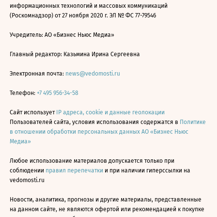
информационных технологий и массовых коммуникаций
(Роскомнадзор) от 27 ноября 2020 г. ЭЛ № ФС 77-79546
Учредитель: АО «Бизнес Ньюс Медиа»
Главный редактор: Казьмина Ирина Сергеевна
Электронная почта:
news@vedomosti.ru
Телефон:
+7 495 956-34-58
Сайт использует
IP адреса, cookie и данные геолокации
Пользователей сайта, условия использования содержатся в
Политике
в отношении обработки персональных данных АО «Бизнес Ньюс
Медиа»
Любое использование материалов допускается только при
соблюдении
правил перепечатки
и при наличии гиперссылки на
vedomosti.ru
Новости, аналитика, прогнозы и другие материалы, представленные
на данном сайте, не являются офертой или рекомендацией к покупке