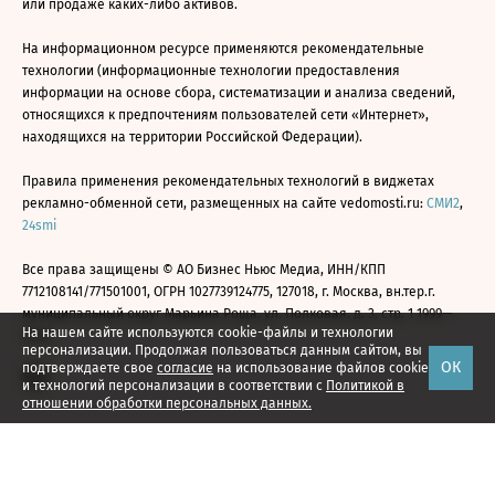
или продаже каких-либо активов.
На информационном ресурсе применяются рекомендательные
технологии (информационные технологии предоставления
информации на основе сбора, систематизации и анализа сведений,
относящихся к предпочтениям пользователей сети «Интернет»,
находящихся на территории Российской Федерации).
Правила применения рекомендательных технологий в виджетах
рекламно-обменной сети, размещенных на сайте vedomosti.ru:
СМИ2
,
24smi
Все права защищены © АО Бизнес Ньюс Медиа, ИНН/КПП
7712108141/771501001, ОГРН 1027739124775, 127018, г. Москва, вн.тер.г.
муниципальный округ Марьина Роща, ул. Полковая, д. 3, стр. 1 1999—
На нашем сайте используются cookie-файлы и технологии
2026
персонализации. Продолжая пользоваться данным сайтом, вы
ОК
подтверждаете свое
согласие
на использование файлов cookie
и технологий персонализации в соответствии с
Политикой в
отношении обработки персональных данных.