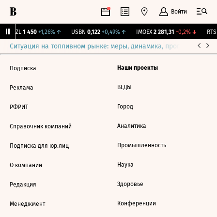
Войти
BRZL
1 450
+1,26%
↑
USBN
0,122
+0,49%
↑
IMOEX
2 281,31
-0,2%
↓
RTSI
Ситуация на топливном рынке: меры, динамика, прогнозы
Выб
Наши проекты
Подписка
ВЕДЫ
Реклама
Город
РФРИТ
Аналитика
Справочник компаний
Промышленность
Подписка для юр.лиц
Наука
О компании
Здоровье
Редакция
Конференции
Менеджмент