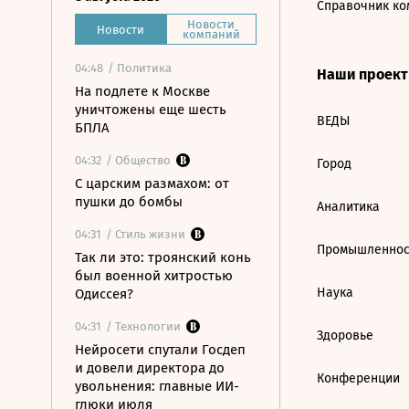
Справочник ко
Новости
Новости
компаний
04:48
/ Политика
Наши проек
На подлете к Москве
уничтожены еще шесть
ВЕДЫ
БПЛА
04:32
/ Общество
Город
С царским размахом: от
пушки до бомбы
Аналитика
04:31
/ Стиль жизни
Промышленнос
Так ли это: троянский конь
был военной хитростью
Наука
Одиссея?
04:31
/ Технологии
Здоровье
Нейросети спутали Госдеп
и довели директора до
Конференции
увольнения: главные ИИ-
глюки июля