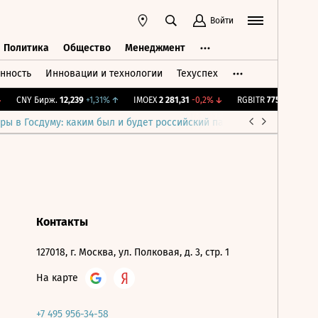
Войти
Политика
Общество
Менеджмент
нность
Инновации и технологии
Техуспех
ть
Политика
Общество
Менеджмент
CNY Бирж.
12,239
+1,31%
↑
IMOEX
2 281,31
-0,2%
↓
RGBITR
775,48
-0,03%
ры в Госдуму: каким был и будет российский парламент
Война н
Контакты
127018, г. Москва, ул. Полковая, д. 3, стр. 1
На карте
+7 495 956-34-58