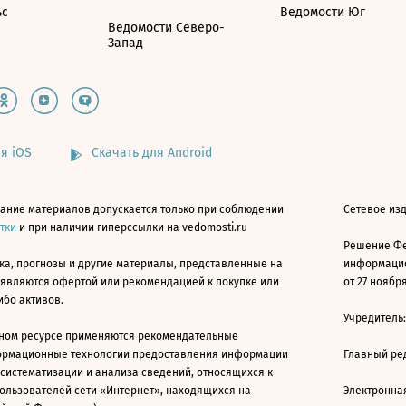
ьс
Ведомости Юг
Ведомости Северо-
Запад
я iOS
Скачать для Android
ание материалов допускается только при соблюдении
Сетевое изд
атки
и при наличии гиперссылки на vedomosti.ru
Решение Фе
ка, прогнозы и другие материалы, представленные на
информацио
 являются офертой или рекомендацией к покупке или
от 27 ноября
ибо активов.
Учредитель
ном ресурсе применяются рекомендательные
ормационные технологии предоставления информации
Главный ре
 систематизации и анализа сведений, относящихся к
ользователей сети «Интернет», находящихся на
Электронна