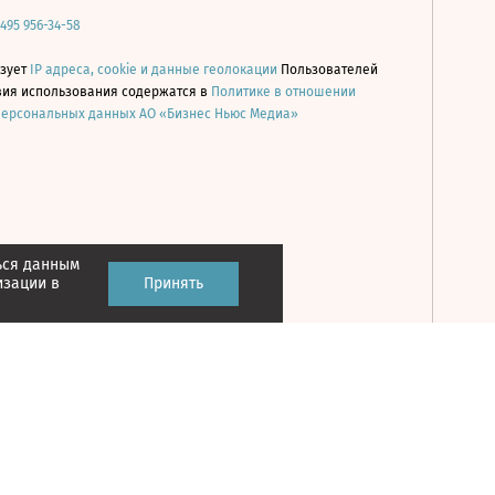
 495 956-34-58
ьзует
IP адреса, cookie и данные геолокации
Пользователей
овия использования содержатся в
Политике в отношении
персональных данных АО «Бизнес Ньюс Медиа»
ься данным
Принять
изации в