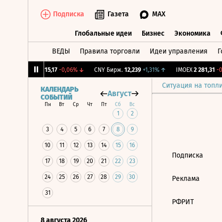
Подписка
Газета
MAX
Глобальные идеи
Бизнес
Экономика
ВЕДЫ
Правила торговли
Идеи управления
Г
Глобальные идеи
Бизнес
Экономик
12%
↓
RGBI
115,17
-0,06%
↓
CNY Бирж.
12,239
+1,31%
↑
IMOEX
2 281,31
-0
Ситуация на топл
КАЛЕНДАРЬ
Август
СОБЫТИЙ
Пн
Вт
Ср
Чт
Пт
Сб
Вс
1
2
3
4
5
6
7
8
9
10
11
12
13
14
15
16
Подписка
17
18
19
20
21
22
23
24
25
26
27
28
29
30
Реклама
31
РФРИТ
8 августа 2026