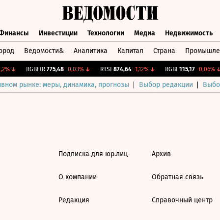
Финансы
Инвестиции
Технологии
Медиа
Недвижимость
ород
Ведомости&
Аналитика
Капитал
Страна
Промышле
а
Финансы
Инвестиции
Технологии
Медиа
Недвижимос
,2%
↓
RGBITR
775,48
-0,03%
↓
RTSI
874,64
-1,12%
↓
RGBI
115,17
-0,06%
↓
ивном рынке: меры, динамика, прогнозы
Выбор редакции
Выбо
Подписка для юр.лиц
Архив
О компании
Обратная связь
Редакция
Справочный центр