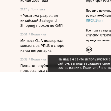
конце 2026 года
территории Росс
21:17
/ Политика
Правила примене
«Росатом» разрешил
рекламно-обменно
китайской Sealegend
INFOX
,
24smi
Shipping проход по СМП
Все права защищ
20:51
/ Политика
7712108141/7715010
Минюст США поддержал
муниципальный окр
монастырь РПЦЗ в споре
из-за ветропарка
На нашем сайте используются c
20:32
/ Политика
сайтом, вы подтверждаете свое
Пентагон опубликовал
соответствии с
Политикой в отн
новые записи с
неопознанными
летающими объектами
20:11
/ Политика
Испания ввела временный
контроль для
путешественников из
Италии