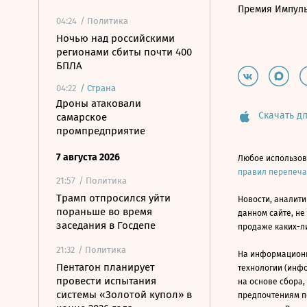
Премия Импул
04:24
/ Политика
Ночью над российскими
регионами сбиты почти 400
БПЛА
04:22
/
Страна
Дроны атаковали
Скачать дл
самарское
промпредприятие
7 августа 2026
Любое использов
правил перепеч
21:57
/ Политика
Трамп отпросился уйти
Новости, аналити
пораньше во время
данном сайте, не
заседания в Госдепе
продаже каких-л
21:32
/ Политика
На информацион
Пентагон планирует
технологии (инф
провести испытания
на основе сбора,
системы «Золотой купол» в
предпочтениям п