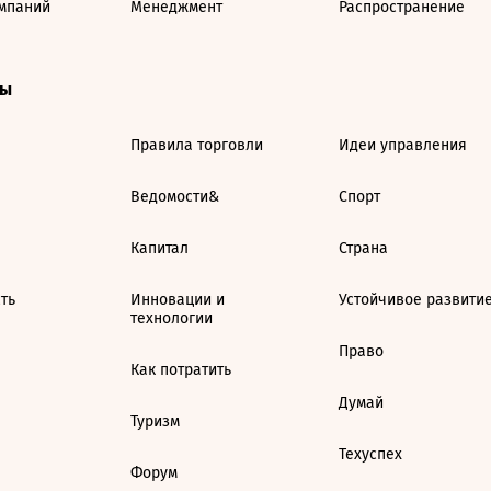
мпаний
Менеджмент
Распространение
ты
Правила торговли
Идеи управления
Ведомости&
Спорт
Капитал
Страна
ть
Инновации и
Устойчивое развити
технологии
Право
Как потратить
Думай
Туризм
Техуспех
Форум