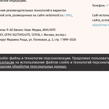
ийской Федерации).
Телефон:
+7
ния рекомендательных технологий в виджетах
й сети, размещенных на сайте vedomosti.ru:
СМИ2
,
Сайт испол
сайта, усл
обработки 
ены © АО Бизнес Ньюс Медиа, ИНН/КПП
01, ОГРН 1027739124775, 127018, г. Москва, вн.тер.г.
уг Марьина Роща, ул. Полковая, д. 3, стр. 1 1999—2026
ookie-файлы и технологии персонализации. Продолжая пользоват
согласие
на использование файлов cookie и технологий персонал
ошении обработки персональных данных.