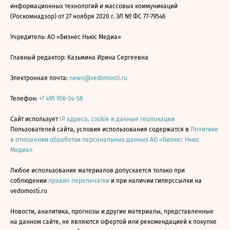
информационных технологий и массовых коммуникаций
(Роскомнадзор) от 27 ноября 2020 г. ЭЛ № ФС 77-79546
Учредитель: АО «Бизнес Ньюс Медиа»
Главный редактор: Казьмина Ирина Сергеевна
Электронная почта:
news@vedomosti.ru
Телефон:
+7 495 956-34-58
Сайт использует
IP адреса, cookie и данные геолокации
Пользователей сайта, условия использования содержатся в
Политике
в отношении обработки персональных данных АО «Бизнес Ньюс
Медиа»
Любое использование материалов допускается только при
соблюдении
правил перепечатки
и при наличии гиперссылки на
vedomosti.ru
Новости, аналитика, прогнозы и другие материалы, представленные
на данном сайте, не являются офертой или рекомендацией к покупке