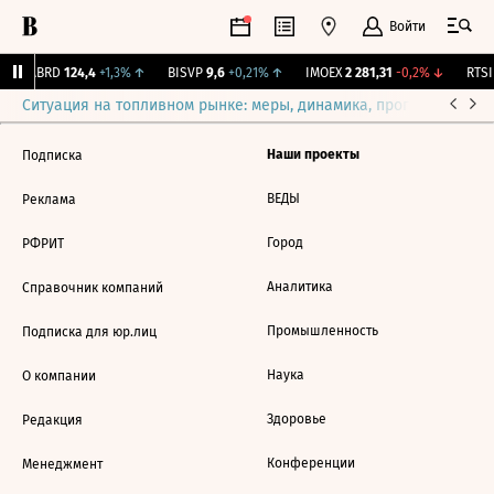
Войти
↑
ABRD
124,4
+1,3%
↑
BISVP
9,6
+0,21%
↑
IMOEX
2 281,31
-0,2%
↓
RTSI
Ситуация на топливном рынке: меры, динамика, прогнозы
Выб
Наши проекты
Подписка
ВЕДЫ
Реклама
Город
РФРИТ
Аналитика
Справочник компаний
Промышленность
Подписка для юр.лиц
Наука
О компании
Здоровье
Редакция
Конференции
Менеджмент