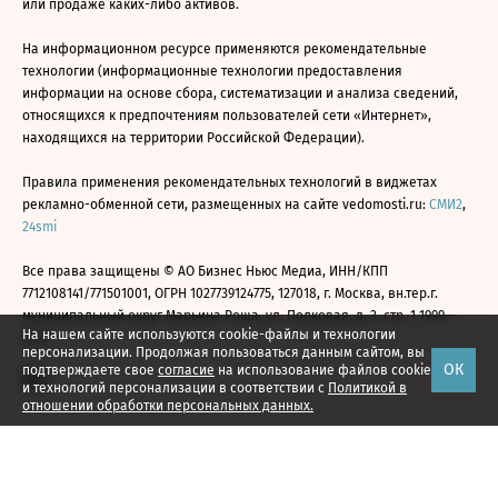
или продаже каких-либо активов.
На информационном ресурсе применяются рекомендательные
технологии (информационные технологии предоставления
информации на основе сбора, систематизации и анализа сведений,
относящихся к предпочтениям пользователей сети «Интернет»,
находящихся на территории Российской Федерации).
Правила применения рекомендательных технологий в виджетах
рекламно-обменной сети, размещенных на сайте vedomosti.ru:
СМИ2
,
24smi
Все права защищены © АО Бизнес Ньюс Медиа, ИНН/КПП
7712108141/771501001, ОГРН 1027739124775, 127018, г. Москва, вн.тер.г.
муниципальный округ Марьина Роща, ул. Полковая, д. 3, стр. 1 1999—
На нашем сайте используются cookie-файлы и технологии
2026
персонализации. Продолжая пользоваться данным сайтом, вы
ОК
подтверждаете свое
согласие
на использование файлов cookie
и технологий персонализации в соответствии с
Политикой в
отношении обработки персональных данных.