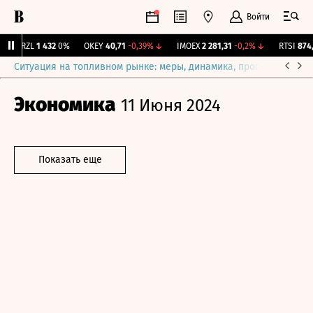
Войти
BRZL
1 432
0%
OKEY
40,71
-0,39%
↓
IMOEX
2 281,31
-0,2%
↓
RTSI
874,6
Ситуация на топливном рынке: меры, динамика, прогнозы
Выб
Экономика
11 Июня 2024
Показать еще