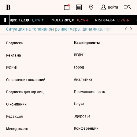
Войти
CNY Бирж.
12,239
+1,31%
↑
IMOEX
2 281,31
-0,2%
↓
RTSI
874,64
-1,12%
↓
R
Ситуация на топливном рынке: меры, динамика, прогнозы
Выб
Наши проекты
Подписка
ВЕДЫ
Реклама
Город
РФРИТ
Аналитика
Справочник компаний
Промышленность
Подписка для юр.лиц
Наука
О компании
Здоровье
Редакция
Конференции
Менеджмент