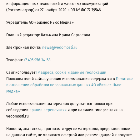
информационных технологий и массовых коммуникаций
(Роскомнадзор) от 27 ноября 2020 г. ЭЛ № ФС 77-79546
Учредитель: АО «Бизнес Ньюс Медиа»
Главный редактор: Казьмина Ирина Сергеевна
Электронная почта:
news@vedomosti.ru
Телефон:
+7 495 956-34-58
Сайт использует
IP адреса, cookie и данные геолокации
Пользователей сайта, условия использования содержатся в
Политике
в отношении обработки персональных данных АО «Бизнес Ньюс
Медиа»
Любое использование материалов допускается только при
соблюдении
правил перепечатки
и при наличии гиперссылки на
vedomosti.ru
Новости, аналитика, прогнозы и другие материалы, представленные
на данном сайте, не являются офертой или рекомендацией к покупке