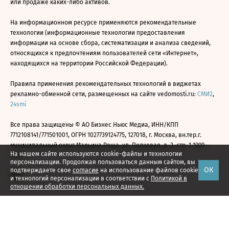
или продаже каких-либо активов.
На информационном ресурсе применяются рекомендательные
технологии (информационные технологии предоставления
информации на основе сбора, систематизации и анализа сведений,
относящихся к предпочтениям пользователей сети «Интернет»,
находящихся на территории Российской Федерации).
Правила применения рекомендательных технологий в виджетах
рекламно-обменной сети, размещенных на сайте vedomosti.ru:
СМИ2
,
24smi
Все права защищены © АО Бизнес Ньюс Медиа, ИНН/КПП
7712108141/771501001, ОГРН 1027739124775, 127018, г. Москва, вн.тер.г.
муниципальный округ Марьина Роща, ул. Полковая, д. 3, стр. 1 1999—
На нашем сайте используются cookie-файлы и технологии
2026
персонализации. Продолжая пользоваться данным сайтом, вы
ОК
подтверждаете свое
согласие
на использование файлов cookie
и технологий персонализации в соответствии с
Политикой в
отношении обработки персональных данных.