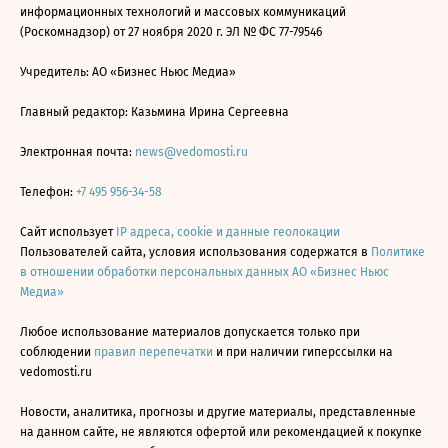
информационных технологий и массовых коммуникаций
(Роскомнадзор) от 27 ноября 2020 г. ЭЛ № ФС 77-79546
Учредитель: АО «Бизнес Ньюс Медиа»
Главный редактор: Казьмина Ирина Сергеевна
Электронная почта:
news@vedomosti.ru
Телефон:
+7 495 956-34-58
Сайт использует
IP адреса, cookie и данные геолокации
Пользователей сайта, условия использования содержатся в
Политике
в отношении обработки персональных данных АО «Бизнес Ньюс
Медиа»
Любое использование материалов допускается только при
соблюдении
правил перепечатки
и при наличии гиперссылки на
vedomosti.ru
Новости, аналитика, прогнозы и другие материалы, представленные
на данном сайте, не являются офертой или рекомендацией к покупке