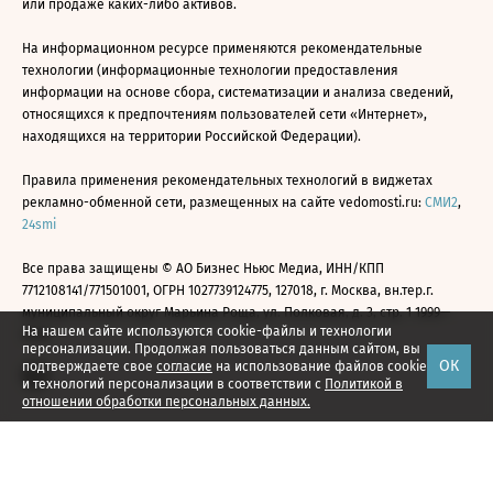
или продаже каких-либо активов.
На информационном ресурсе применяются рекомендательные
технологии (информационные технологии предоставления
информации на основе сбора, систематизации и анализа сведений,
относящихся к предпочтениям пользователей сети «Интернет»,
находящихся на территории Российской Федерации).
Правила применения рекомендательных технологий в виджетах
рекламно-обменной сети, размещенных на сайте vedomosti.ru:
СМИ2
,
24smi
Все права защищены © АО Бизнес Ньюс Медиа, ИНН/КПП
7712108141/771501001, ОГРН 1027739124775, 127018, г. Москва, вн.тер.г.
муниципальный округ Марьина Роща, ул. Полковая, д. 3, стр. 1 1999—
На нашем сайте используются cookie-файлы и технологии
2026
персонализации. Продолжая пользоваться данным сайтом, вы
ОК
подтверждаете свое
согласие
на использование файлов cookie
и технологий персонализации в соответствии с
Политикой в
отношении обработки персональных данных.