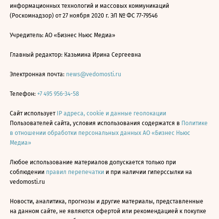
информационных технологий и массовых коммуникаций
(Роскомнадзор) от 27 ноября 2020 г. ЭЛ № ФС 77-79546
Учредитель: АО «Бизнес Ньюс Медиа»
Главный редактор: Казьмина Ирина Сергеевна
Электронная почта:
news@vedomosti.ru
Телефон:
+7 495 956-34-58
Сайт использует
IP адреса, cookie и данные геолокации
Пользователей сайта, условия использования содержатся в
Политике
в отношении обработки персональных данных АО «Бизнес Ньюс
Медиа»
Любое использование материалов допускается только при
соблюдении
правил перепечатки
и при наличии гиперссылки на
vedomosti.ru
Новости, аналитика, прогнозы и другие материалы, представленные
на данном сайте, не являются офертой или рекомендацией к покупке