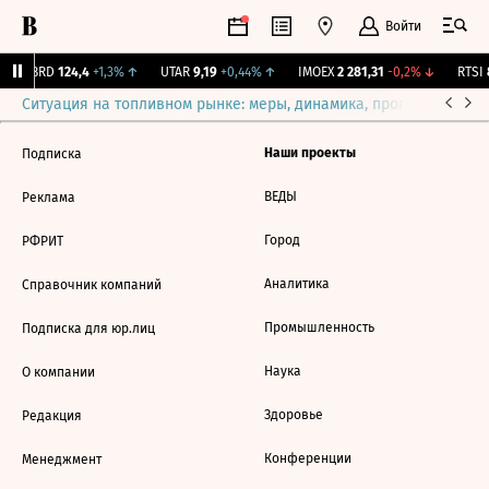
Войти
ABRD
124,4
+1,3%
↑
UTAR
9,19
+0,44%
↑
IMOEX
2 281,31
-0,2%
↓
RTSI
8
Ситуация на топливном рынке: меры, динамика, прогнозы
Выб
Наши проекты
Подписка
ВЕДЫ
Реклама
Город
РФРИТ
Аналитика
Справочник компаний
Промышленность
Подписка для юр.лиц
Наука
О компании
Здоровье
Редакция
Конференции
Менеджмент