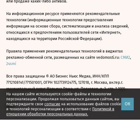
или продаже каких-либо активов.
На информационном ресурсе применяются рекомендательные
технологии (информационные технологии предоставления
информации на основе сбора, систематизации и анализа сведений,
относящихся к предпочтениям пользователей сети «Интернет»,
находящихся на территории Российской Федерации).
Правила применения рекомендательных технологий в виджетах
рекламно-обменной сети, размещенных на сайте vedomosti.ru:
СМИ2
,
24smi
Все права защищены © АО Бизнес Ньюс Медиа, ИНН/КПП
7712108141/771501001, ОГРН 1027739124775, 127018, г. Москва, вн.тер.г.
муниципальный округ Марьина Роща, ул. Полковая, д. 3, стр. 1 1999—
На нашем сайте используются cookie-файлы и технологии
2026
персонализации. Продолжая пользоваться данным сайтом, вы
ОК
подтверждаете свое
согласие
на использование файлов cookie
и технологий персонализации в соответствии с
Политикой в
отношении обработки персональных данных.