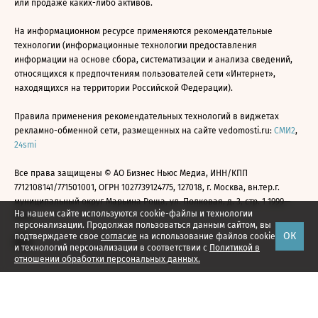
или продаже каких-либо активов.
На информационном ресурсе применяются рекомендательные
технологии (информационные технологии предоставления
информации на основе сбора, систематизации и анализа сведений,
относящихся к предпочтениям пользователей сети «Интернет»,
находящихся на территории Российской Федерации).
Правила применения рекомендательных технологий в виджетах
рекламно-обменной сети, размещенных на сайте vedomosti.ru:
СМИ2
,
24smi
Все права защищены © АО Бизнес Ньюс Медиа, ИНН/КПП
7712108141/771501001, ОГРН 1027739124775, 127018, г. Москва, вн.тер.г.
муниципальный округ Марьина Роща, ул. Полковая, д. 3, стр. 1 1999—
На нашем сайте используются cookie-файлы и технологии
2026
персонализации. Продолжая пользоваться данным сайтом, вы
ОК
подтверждаете свое
согласие
на использование файлов cookie
и технологий персонализации в соответствии с
Политикой в
отношении обработки персональных данных.