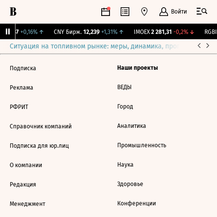
Войти
115,37
+0,16%
↑
CNY Бирж.
12,239
+1,31%
↑
IMOEX
2 281,31
-0,2%
↓
RGBI
Ситуация на топливном рынке: меры, динамика, прогнозы
Выб
Наши проекты
Подписка
ВЕДЫ
Реклама
Город
РФРИТ
Аналитика
Справочник компаний
Промышленность
Подписка для юр.лиц
Наука
О компании
Здоровье
Редакция
Конференции
Менеджмент