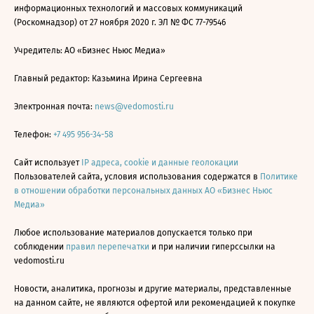
информационных технологий и массовых коммуникаций
(Роскомнадзор) от 27 ноября 2020 г. ЭЛ № ФС 77-79546
Учредитель: АО «Бизнес Ньюс Медиа»
Главный редактор: Казьмина Ирина Сергеевна
Электронная почта:
news@vedomosti.ru
Телефон:
+7 495 956-34-58
Сайт использует
IP адреса, cookie и данные геолокации
Пользователей сайта, условия использования содержатся в
Политике
в отношении обработки персональных данных АО «Бизнес Ньюс
Медиа»
Любое использование материалов допускается только при
соблюдении
правил перепечатки
и при наличии гиперссылки на
vedomosti.ru
Новости, аналитика, прогнозы и другие материалы, представленные
на данном сайте, не являются офертой или рекомендацией к покупке