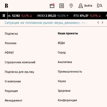
Войти
Y Бирж.
12,182
-0,47%
↓
IMOEX
2 293,32
+0,53%
↑
RTSI
874,57
-0,01%
↓
R
Ситуация на топливном рынке: меры, динамика, прогнозы
Выб
Наши проекты
Подписка
ВЕДЫ
Реклама
Город
РФРИТ
Аналитика
Справочник компаний
Промышленность
Подписка для юр.лиц
Наука
О компании
Здоровье
Редакция
Конференции
Менеджмент