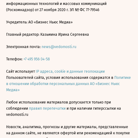
информационных технологий и массовых коммуникаций
(Роскомнадзор) от 27 ноября 2020 г. ЭЛ № ФС 77-79546
Учредитель: АО «Бизнес Ньюс Медиа»
Главный редактор: Казьмина Ирина Сергеевна
Электронная почта:
news@vedomosti.ru
Телефон:
+7 495 956-34-58
Сайт использует
IP адреса, cookie и данные геолокации
Пользователей сайта, условия использования содержатся в
Политике
в отношении обработки персональных данных АО «Бизнес Ньюс
Медиа»
Любое использование материалов допускается только при
соблюдении
правил перепечатки
и при наличии гиперссылки на
vedomosti.ru
Новости, аналитика, прогнозы и другие материалы, представленные
на данном сайте, не являются офертой или рекомендацией к покупке