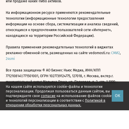
или продаже каких-либо активов.
На информационном ресурсе применяются рекомендательные
технологии (информационные технологии предоставления
информации на основе сбора, систематизации и анализа сведений,
относящихся к предпочтениям пользователей сети «Интернет»,
находящихся на территории Российской Федерации).
Правила применения рекомендательных технологий в виджетах
рекламно-обменной сети, размещенных на сайте vedomosti.ru:
СМИ2
,
24smi
Все права защищены © АО Бизнес Ньюс Медиа, ИНН/КПП
7712108141/771501001, ОГРН 1027739124775, 127018, г. Москва, вн.тер.г.
муниципальный округ Марьина Роща, ул. Полковая, д. 3, стр. 1 1999—
На нашем сайте используются cookie-файлы и технологии
2026
персонализации. Продолжая пользоваться данным сайтом, вы
ОК
подтверждаете свое
согласие
на использование файлов cookie
и технологий персонализации в соответствии с
Политикой в
отношении обработки персональных данных.