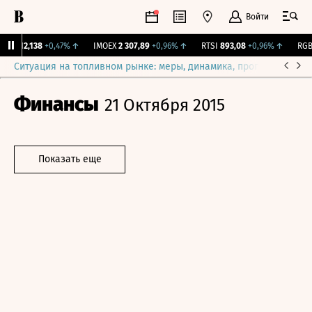
Войти
рж.
12,138
+0,47%
↑
IMOEX
2 307,89
+0,96%
↑
RTSI
893,08
+0,96%
↑
RGBI
Ситуация на топливном рынке: меры, динамика, прогнозы
Выб
Финансы
21 Октября 2015
Показать еще