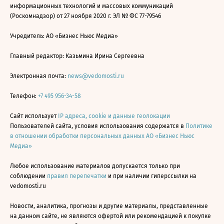
информационных технологий и массовых коммуникаций
(Роскомнадзор) от 27 ноября 2020 г. ЭЛ № ФС 77-79546
Учредитель: АО «Бизнес Ньюс Медиа»
Главный редактор: Казьмина Ирина Сергеевна
Электронная почта:
news@vedomosti.ru
Телефон:
+7 495 956-34-58
Сайт использует
IP адреса, cookie и данные геолокации
Пользователей сайта, условия использования содержатся в
Политике
в отношении обработки персональных данных АО «Бизнес Ньюс
Медиа»
Любое использование материалов допускается только при
соблюдении
правил перепечатки
и при наличии гиперссылки на
vedomosti.ru
Новости, аналитика, прогнозы и другие материалы, представленные
на данном сайте, не являются офертой или рекомендацией к покупке