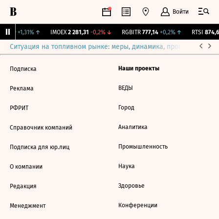
Войти
2,239
+1,31%
↑
IMOEX
2 281,31
-0,2%
↓
RGBITR
777,14
+0,2%
↑
RTSI
874,6
Ситуация на топливном рынке: меры, динамика, прогнозы
Выб
Наши проекты
Подписка
ВЕДЫ
Реклама
Город
РФРИТ
Аналитика
Справочник компаний
Промышленность
Подписка для юр.лиц
Наука
О компании
Здоровье
Редакция
Конференции
Менеджмент