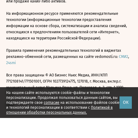
или продаже каких-либо активов.
На информационном ресурсе применяются рекомендательные
технологии (информационные технологии предоставления
информации на основе сбора, систематизации и анализа сведений,
относящихся к предпочтениям пользователей сети «Интернет»,
находящихся на территории Российской Федерации).
Правила применения рекомендательных технологий в виджетах
рекламно-обменной сети, размещенных на сайте vedomosti.ru:
СМИ2
,
24smi
Все права защищены © АО Бизнес Ньюс Медиа, ИНН/КПП
7712108141/771501001, ОГРН 1027739124775, 127018, г. Москва, вн.тер.г.
муниципальный округ Марьина Роща, ул. Полковая, д. 3, стр. 1 1999—
На нашем сайте используются cookie-файлы и технологии
2026
персонализации. Продолжая пользоваться данным сайтом, вы
ОК
подтверждаете свое
согласие
на использование файлов cookie
и технологий персонализации в соответствии с
Политикой в
отношении обработки персональных данных.