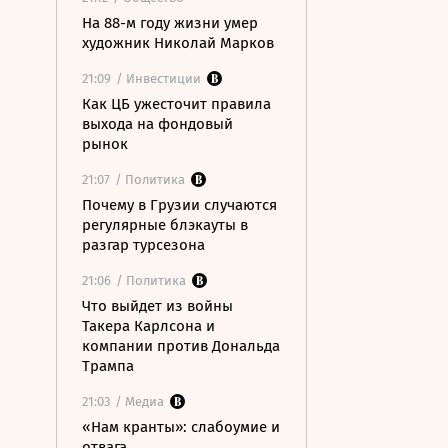
На 88-м году жизни умер
художник Николай Марков
21:09
/ Инвестиции
Как ЦБ ужесточит правила
выхода на фондовый
рынок
21:07
/ Политика
Почему в Грузии случаются
регулярные блэкауты в
разгар турсезона
21:06
/ Политика
Что выйдет из войны
Такера Карлсона и
компании против Дональда
Трампа
21:03
/ Медиа
«Нам кранты»: слабоумие и
отвага