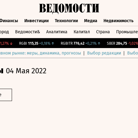
Финансы
Инвестиции
Технологии
Медиа
Недвижимость
ород
Ведомости&
Аналитика
Капитал
Страна
Промышле
а
Финансы
Инвестиции
Технологии
Медиа
Недвижимос
7%
↓
RGBI
115,35
+0,18%
↑
RGBITR
776,42
+0,21%
↑
SBER
284,75
-1,02%
↓
ивном рынке: меры, динамика, прогнозы
Выбор редакции
Выбо
ы
04 Мая 2022
е