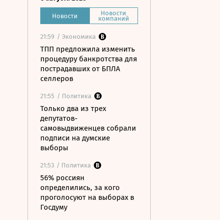
Новости
Новости
компаний
21:59
/ Экономика
ТПП предложила изменить
процедуру банкротства для
пострадавших от БПЛА
селлеров
21:55
/ Политика
Только два из трех
депутатов-
самовыдвиженцев собрали
подписи на думские
выборы
21:53
/ Политика
56% россиян
определились, за кого
проголосуют на выборах в
Госдуму