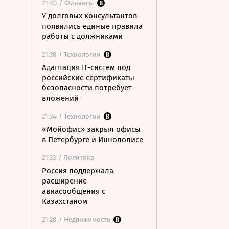
21:40
/ Финансы
У долговых консультантов
появились единые правила
работы с должниками
21:38
/ Технологии
Адаптация IT-систем под
российские сертификаты
безопасности потребует
вложений
21:34
/ Технологии
«Мойофис» закрыл офисы
в Петербурге и Иннополисе
21:33
/ Политика
Россия поддержала
расширение
авиасообщения с
Казахстаном
21:28
/ Недвижимость