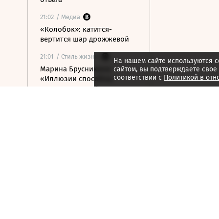
21:02
/ Медиа
«Колобок»: катится-
вертится шар дрожжевой
21:01
/ Стиль жизни
На нашем сайте используются c
Марина Брусникина:
сайтом, вы подтверждаете свое
соответствии с
Политикой в отн
«Иллюзии способны
влиять на людей»
21:00
/ Мнения
«Алмазная колесница»:
уроки созерцания
20:52
/ Бизнес
Глава «Ижавиа» объявил
об уходе после отзыва
сертификата авиакомпании
20:46
/
Страна
В Смоленске женщина и
ребенок погибли из-за