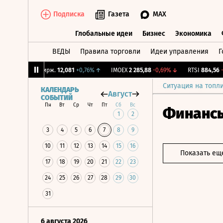
Подписка
Газета
MAX
Глобальные идеи
Бизнес
Экономика
ВЕДЫ
Правила торговли
Идеи управления
Г
Глобальные идеи
Бизнес
Экономик
%
↓
CNY Бирж.
12,081
+0,76%
↑
IMOEX
2 285,88
-0,69%
↓
RTSI
884,56
-1,2
Ситуация на топл
КАЛЕНДАРЬ
Август
СОБЫТИЙ
Пн
Вт
Ср
Чт
Пт
Сб
Вс
Финанс
1
2
3
4
5
6
7
8
9
10
11
12
13
14
15
16
Показать ещ
17
18
19
20
21
22
23
24
25
26
27
28
29
30
31
6 августа 2026