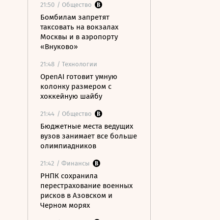
21:50
/ Общество
Бомбилам запретят
таксовать на вокзалах
Москвы и в аэропорту
«Внуково»
21:48
/ Технологии
OpenAI готовит умную
колонку размером с
хоккейную шайбу
21:44
/ Общество
Бюджетные места ведущих
вузов занимает все больше
олимпиадников
21:42
/ Финансы
РНПК сохранила
перестрахование военных
рисков в Азовском и
Черном морях