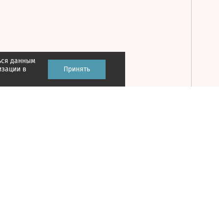
ься данным
Принять
изации в