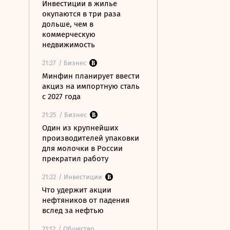
Инвестиции в жилье
окупаются в три раза
дольше, чем в
коммерческую
недвижимость
21:27
/ Бизнес
Минфин планирует ввести
акциз на импортную сталь
с 2027 года
21:25
/ Бизнес
Один из крупнейших
производителей упаковки
для молочки в России
прекратил работу
21:22
/ Инвестиции
Что удержит акции
нефтяников от падения
вслед за нефтью
21:12
/ Общество