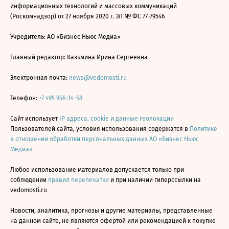
информационных технологий и массовых коммуникаций
(Роскомнадзор) от 27 ноября 2020 г. ЭЛ № ФС 77-79546
Учредитель: АО «Бизнес Ньюс Медиа»
Главный редактор: Казьмина Ирина Сергеевна
Электронная почта:
news@vedomosti.ru
Телефон:
+7 495 956-34-58
Сайт использует
IP адреса, cookie и данные геолокации
Пользователей сайта, условия использования содержатся в
Политике
в отношении обработки персональных данных АО «Бизнес Ньюс
Медиа»
Любое использование материалов допускается только при
соблюдении
правил перепечатки
и при наличии гиперссылки на
vedomosti.ru
Новости, аналитика, прогнозы и другие материалы, представленные
на данном сайте, не являются офертой или рекомендацией к покупке