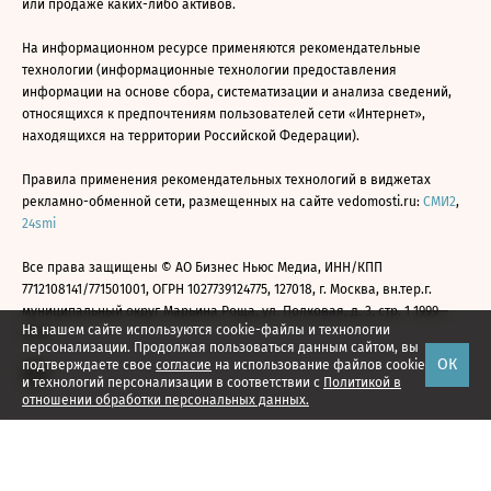
или продаже каких-либо активов.
На информационном ресурсе применяются рекомендательные
технологии (информационные технологии предоставления
информации на основе сбора, систематизации и анализа сведений,
относящихся к предпочтениям пользователей сети «Интернет»,
находящихся на территории Российской Федерации).
Правила применения рекомендательных технологий в виджетах
рекламно-обменной сети, размещенных на сайте vedomosti.ru:
СМИ2
,
24smi
Все права защищены © АО Бизнес Ньюс Медиа, ИНН/КПП
7712108141/771501001, ОГРН 1027739124775, 127018, г. Москва, вн.тер.г.
муниципальный округ Марьина Роща, ул. Полковая, д. 3, стр. 1 1999—
На нашем сайте используются cookie-файлы и технологии
2026
персонализации. Продолжая пользоваться данным сайтом, вы
ОК
подтверждаете свое
согласие
на использование файлов cookie
и технологий персонализации в соответствии с
Политикой в
отношении обработки персональных данных.