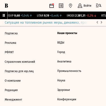
Войти
BISVP
9,68
+1,04%
↑
UTAR
9,19
+0,44%
↑
IMOEX
2 281,31
-0,2%
↓
RTSI
Ситуация на топливном рынке: меры, динамика, прогнозы
Выб
Наши проекты
Подписка
ВЕДЫ
Реклама
Город
РФРИТ
Аналитика
Справочник компаний
Промышленность
Подписка для юр.лиц
Наука
О компании
Здоровье
Редакция
Конференции
Менеджмент