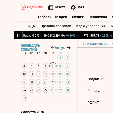
Подписка
Газета
MAX
Глобальные идеи
Бизнес
Экономика
ВЕДЫ
Правила торговли
Идеи управления
Г
Глобальные идеи
Бизнес
Экономик
0,38%
↓
CNY Бирж.
0
0%
IMOEX
2 294,04
+0,36%
↑
RTSI
887,72
+0,36%
↑
Ситуация на топл
КАЛЕНДАРЬ
Август
СОБЫТИЙ
Пн
Вт
Ср
Чт
Пт
Сб
Вс
1
2
3
4
5
6
7
8
9
10
11
12
13
14
15
16
Подписка
17
18
19
20
21
22
23
24
25
26
27
28
29
30
Реклама
31
РФРИТ
7 августа 2026