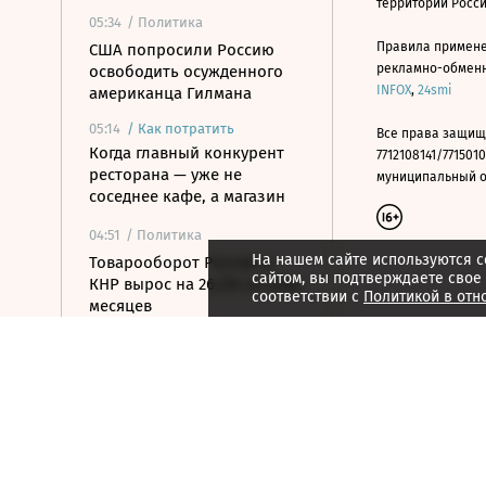
территории Росс
05:34
/ Политика
Правила примене
США попросили Россию
рекламно-обменно
освободить осужденного
INFOX
,
24smi
американца Гилмана
05:14
/
Как потратить
Все права защищ
Когда главный конкурент
7712108141/7715010
ресторана — уже не
муниципальный окр
соседнее кафе, а магазин
04:51
/ Политика
На нашем сайте используются c
Товарооборот России и
сайтом, вы подтверждаете свое
КНР вырос на 26,3% за семь
соответствии с
Политикой в отн
месяцев
04:44
/ Политика
ВСУ атаковали склад
Wildberries в Екатеринбурге
04:15
/ Политика
Bloomberg: в
киберкомандовании США