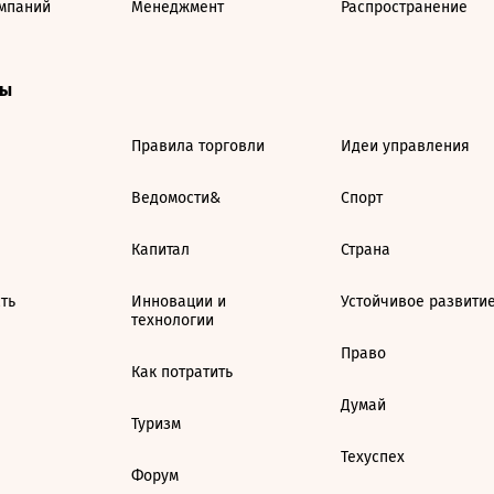
мпаний
Менеджмент
Распространение
ты
Правила торговли
Идеи управления
Ведомости&
Спорт
Капитал
Страна
ть
Инновации и
Устойчивое развити
технологии
Право
Как потратить
Думай
Туризм
Техуспех
Форум