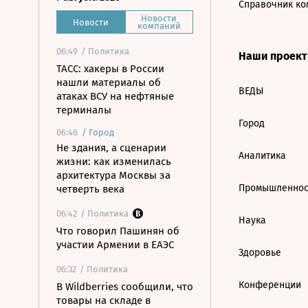
Справочник ко
Новости
Новости
компаний
06:49
/ Политика
Наши проек
ТАСС: хакеры в России
нашли материалы об
ВЕДЫ
атаках ВСУ на нефтяные
терминалы
Город
06:46
/
Город
Не здания, а сценарии
Аналитика
жизни: как изменилась
архитектура Москвы за
Промышленнос
четверть века
06:42
/ Политика
Наука
Что говорил Пашинян об
участии Армении в ЕАЭС
Здоровье
06:32
/ Политика
Конференции
В Wildberries сообщили, что
товары на складе в