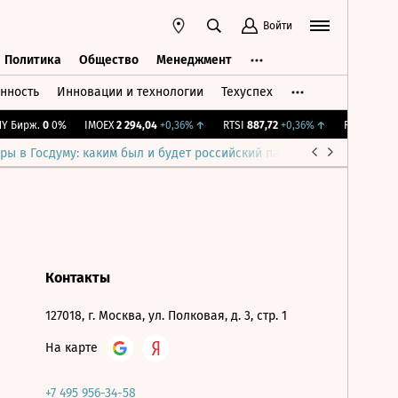
Войти
Политика
Общество
Менеджмент
нность
Инновации и технологии
Техуспех
ть
Политика
Общество
Менеджмент
 Бирж.
0
0%
IMOEX
2 294,04
+0,36%
↑
RTSI
887,72
+0,36%
↑
RGBI
115,39
ры в Госдуму: каким был и будет российский парламент
Война н
Контакты
127018, г. Москва, ул. Полковая, д. 3, стр. 1
На карте
+7 495 956-34-58