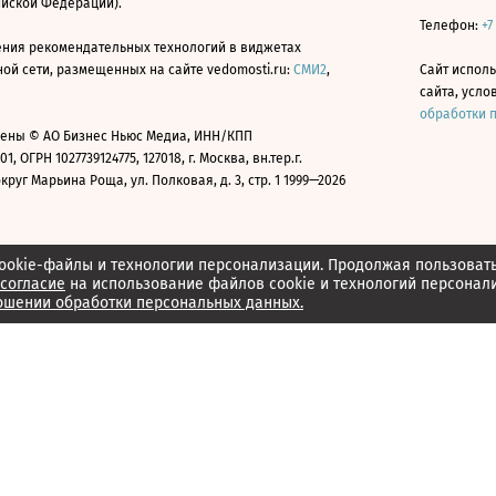
ийской Федерации).
Телефон:
+7
ния рекомендательных технологий в виджетах
й сети, размещенных на сайте vedomosti.ru:
СМИ2
,
Сайт испол
сайта, усл
обработки 
ены © АО Бизнес Ньюс Медиа, ИНН/КПП
01, ОГРН 1027739124775, 127018, г. Москва, вн.тер.г.
уг Марьина Роща, ул. Полковая, д. 3, стр. 1 1999—2026
ookie-файлы и технологии персонализации. Продолжая пользоват
согласие
на использование файлов cookie и технологий персонал
ошении обработки персональных данных.