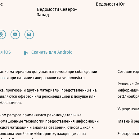
ьс
Ведомости Юг
Ведомости Северо-
Запад
я iOS
Скачать для Android
ание материалов допускается только при соблюдении
Сетевое изд
атки
и при наличии гиперссылки на vedomosti.ru
Решение Фе
ка, прогнозы и другие материалы, представленные на
информацио
 являются офертой или рекомендацией к покупке или
от 27 ноября
ибо активов.
Учредитель
ном ресурсе применяются рекомендательные
ормационные технологии предоставления информации
Главный ре
 систематизации и анализа сведений, относящихся к
ользователей сети «Интернет», находящихся на
Электронна