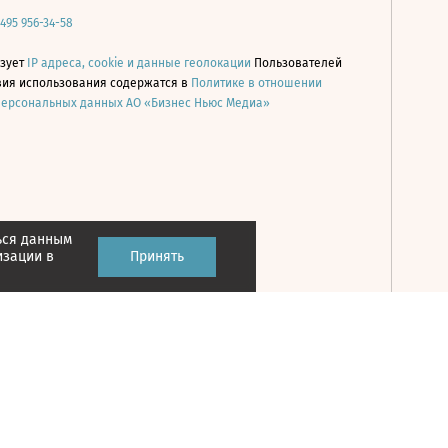
 495 956-34-58
ьзует
IP адреса, cookie и данные геолокации
Пользователей
овия использования содержатся в
Политике в отношении
персональных данных АО «Бизнес Ньюс Медиа»
ься данным
Принять
изации в