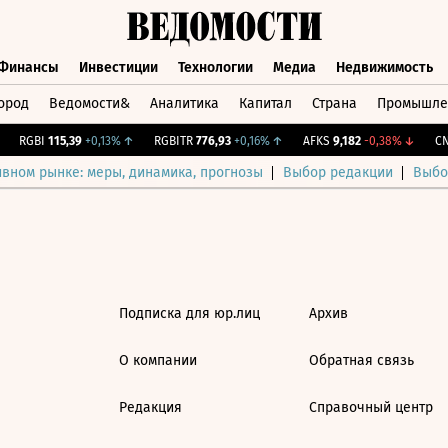
Финансы
Инвестиции
Технологии
Медиа
Недвижимость
ород
Ведомости&
Аналитика
Капитал
Страна
Промышле
а
Финансы
Инвестиции
Технологии
Медиа
Недвижимос
RGBI
115,39
+0,13%
↑
RGBITR
776,93
+0,16%
↑
AFKS
9,182
-0,38%
↓
CNY
ивном рынке: меры, динамика, прогнозы
Выбор редакции
Выбо
Подписка для юр.лиц
Архив
О компании
Обратная связь
Редакция
Справочный центр