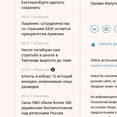
Екатеринбурге удалось
Премия Импул
сохранить
06:21
/ Политика
Пашинян: сотрудничество
со странами ЕАЭС остается
приоритетом Армении
06:07
/ Общество
Скачать дл
Число погибших при
стрельбе в школе в
Таиланде выросло до семи
Любое использов
правил перепеч
05:55
/ Общество
Агенты в юбках: 12 историй
Новости, аналити
женщин, изменивших лицо
данном сайте, не
разведки
продаже каких-л
05:42
/ Политика
На информацион
Силы ПВО сбили более 200
технологии (инф
украинских беспилотников
на основе сбора,
над регионами России
предпочтениям п