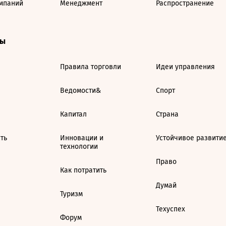
мпаний
Менеджмент
Распространение
ты
Правила торговли
Идеи управления
Ведомости&
Спорт
Капитал
Страна
ть
Инновации и
Устойчивое развити
технологии
Право
Как потратить
Думай
Туризм
Техуспех
Форум