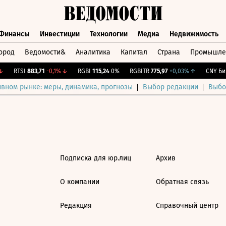
Финансы
Инвестиции
Технологии
Медиа
Недвижимость
ород
Ведомости&
Аналитика
Капитал
Страна
Промышле
а
Финансы
Инвестиции
Технологии
Медиа
Недвижимос
RTSI
883,71
-0,1%
↓
RGBI
115,24
0%
RGBITR
775,97
+0,03%
↑
CNY Бир
ивном рынке: меры, динамика, прогнозы
Выбор редакции
Выбо
Подписка для юр.лиц
Архив
О компании
Обратная связь
Редакция
Справочный центр