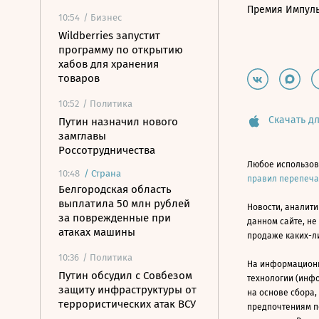
Премия Импул
10:54
/ Бизнес
Wildberries запустит
программу по открытию
хабов для хранения
товаров
10:52
/ Политика
Скачать дл
Путин назначил нового
замглавы
Россотрудничества
Любое использов
10:48
/
Страна
правил перепеч
Белгородская область
выплатила 50 млн рублей
Новости, аналити
за поврежденные при
данном сайте, не
атаках машины
продаже каких-л
10:36
/ Политика
На информацион
Путин обсудил с Совбезом
технологии (инф
защиту инфраструктуры от
на основе сбора,
террористических атак ВСУ
предпочтениям п