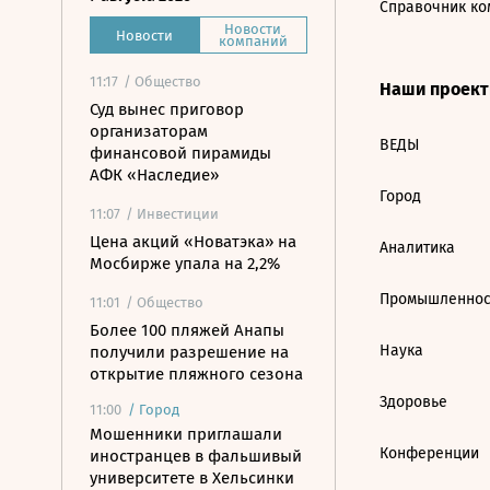
Справочник ко
Новости
Новости
компаний
11:17
/ Общество
Наши проек
Суд вынес приговор
организаторам
ВЕДЫ
финансовой пирамиды
АФК «Наследие»
Город
11:07
/ Инвестиции
Цена акций «Новатэка» на
Аналитика
Мосбирже упала на 2,2%
Промышленнос
11:01
/ Общество
Более 100 пляжей Анапы
Наука
получили разрешение на
открытие пляжного сезона
Здоровье
11:00
/
Город
Мошенники приглашали
Конференции
иностранцев в фальшивый
университете в Хельсинки