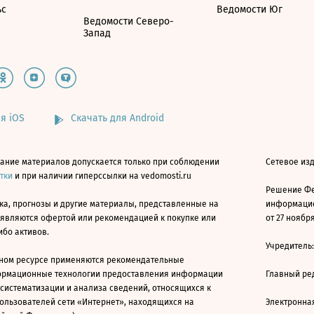
ьс
Ведомости Юг
Ведомости Северо-
Запад
я iOS
Скачать для Android
ание материалов допускается только при соблюдении
Сетевое изд
атки
и при наличии гиперссылки на vedomosti.ru
Решение Фе
ка, прогнозы и другие материалы, представленные на
информацио
 являются офертой или рекомендацией к покупке или
от 27 ноября
ибо активов.
Учредитель
ном ресурсе применяются рекомендательные
ормационные технологии предоставления информации
Главный ре
 систематизации и анализа сведений, относящихся к
ользователей сети «Интернет», находящихся на
Электронна