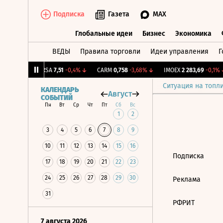
Подписка
Газета
MAX
Глобальные идеи
Бизнес
Экономика
ВЕДЫ
Правила торговли
Идеи управления
Г
Глобальные идеи
Бизнес
Экономик
+0,96%
↑
ARSA
7,51
-0,4%
↓
CARM
0,758
-3,68%
↓
IMOEX
2 283,69
-0,1%
↓
Ситуация на топл
КАЛЕНДАРЬ
Август
СОБЫТИЙ
Пн
Вт
Ср
Чт
Пт
Сб
Вс
1
2
3
4
5
6
7
8
9
10
11
12
13
14
15
16
Подписка
17
18
19
20
21
22
23
24
25
26
27
28
29
30
Реклама
31
РФРИТ
7 августа 2026