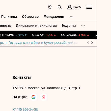
Войти
Политика
Общество
Менеджмент
нность
Инновации и технологии
Техуспех
ть
Политика
Общество
Менеджмент
ж.
12,198
+0,96%
↑
ARSA
7,51
-0,4%
↓
CARM
0,758
-3,68%
↓
IMOEX
2 283,6
ры в Госдуму: каким был и будет российский парламент
Война н
Контакты
127018, г. Москва, ул. Полковая, д. 3, стр. 1
На карте
+7 495 956-34-58