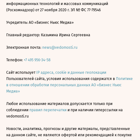
информационных технологий и массовых коммуникаций
(Роскомнадзор) от 27 ноября 2020 г. ЭЛ № ФС 77-79546
Учредитель: АО «Бизнес Ньюс Медиа»
Главный редактор: Казьмина Ирина Сергеевна
Электронная почта:
news@vedomosti.ru
Телефон:
+7 495 956-34-58
Сайт использует
IP адреса, cookie и данные геолокации
Пользователей сайта, условия использования содержатся в
Политике
в отношении обработки персональных данных АО «Бизнес Ньюс
Медиа»
Любое использование материалов допускается только при
соблюдении
правил перепечатки
и при наличии гиперссылки на
vedomosti.ru
Новости, аналитика, прогнозы и другие материалы, представленные
на данном сайте, не являются офертой или рекомендацией к покупке