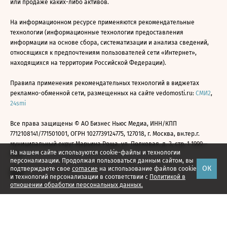
или продаже каких-либо активов.
На информационном ресурсе применяются рекомендательные
технологии (информационные технологии предоставления
информации на основе сбора, систематизации и анализа сведений,
относящихся к предпочтениям пользователей сети «Интернет»,
находящихся на территории Российской Федерации).
Правила применения рекомендательных технологий в виджетах
рекламно-обменной сети, размещенных на сайте vedomosti.ru:
СМИ2
,
24smi
Все права защищены © АО Бизнес Ньюс Медиа, ИНН/КПП
7712108141/771501001, ОГРН 1027739124775, 127018, г. Москва, вн.тер.г.
муниципальный округ Марьина Роща, ул. Полковая, д. 3, стр. 1 1999—
На нашем сайте используются cookie-файлы и технологии
2026
персонализации. Продолжая пользоваться данным сайтом, вы
ОК
подтверждаете свое
согласие
на использование файлов cookie
и технологий персонализации в соответствии с
Политикой в
отношении обработки персональных данных.