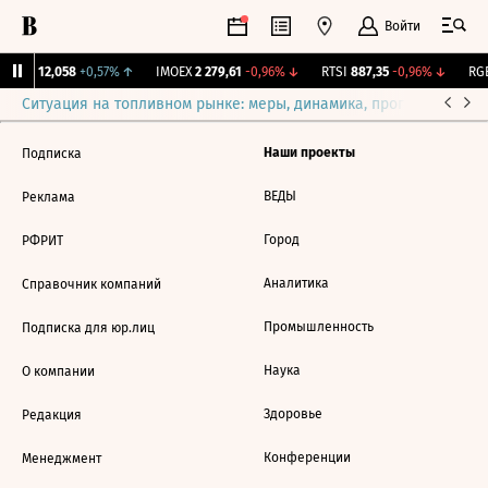
Войти
Бирж.
12,058
+0,57%
↑
IMOEX
2 279,61
-0,96%
↓
RTSI
887,35
-0,96%
↓
RGB
Ситуация на топливном рынке: меры, динамика, прогнозы
Выб
Наши проекты
Подписка
ВЕДЫ
Реклама
Город
РФРИТ
Аналитика
Справочник компаний
Промышленность
Подписка для юр.лиц
Наука
О компании
Здоровье
Редакция
Конференции
Менеджмент