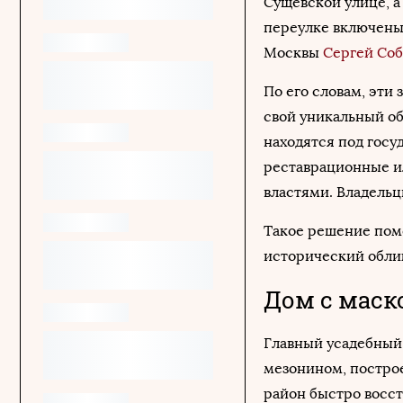
Сущевской улице, а
переулке включены 
Москвы
Сергей Со
По его словам, эти
свой уникальный об
находятся под госу
реставрационные и
властями. Владельц
Такое решение пом
исторический облик
Дом с маск
Главный усадебный
мезонином, построен
район быстро восст