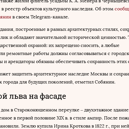
 также жилой флигель усадьбы К. А. Мейера в Чернышев
в реестр объектов культурного наследия. Об этом
сообщ
бянин
в своем Telegram-канале.
 здания, построенные в разных архитектурных стилях, со
лик и обладают значительной исторической ценностью. 
дарственной охраной: их запрещено сносить, а любые
ли ремонтные работы должны согласовываться с городс
ы и арендаторы обязаны обеспечивать сохранность этих 
ожет защитить архитектурное наследие Москвы и сохран
 города для будущих поколений, отметил Собянин.
ой льва на фасаде
 дом в Староконюшенном переулке – двухэтажное здание
ное в первой половине XIX в. в стиле ампир. После пожар
ановили. Землю купила Ирина Кроткова в 1822 г., при не