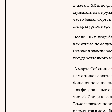
В начале XX в. во 
музыкального кружк
часто бывал Сергей
литературное кафе,
После 1917 г. усад
как жилые помещен
Сейчас в здании ра
государственного му
13 марта Собянин
с
памятников архитек
Финансирование шло
– за федеральные с
числа). Среди ключ
Ермолаевском переу
элементов в доме В