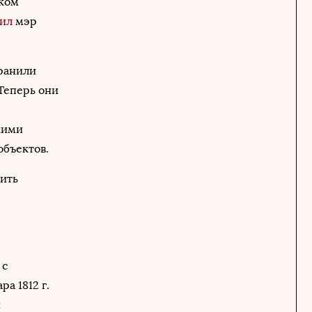
ском
ил
мэр
хранили
Теперь они
кими
объектов.
ить
 с
а 1812 г.
й