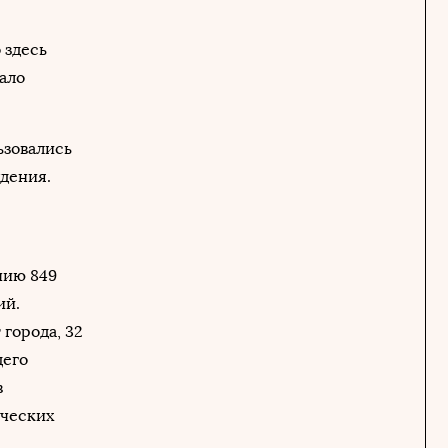
 здесь
тало
ьзовались
дения.
ению 849
ий.
 города, 32
щего
в
ических