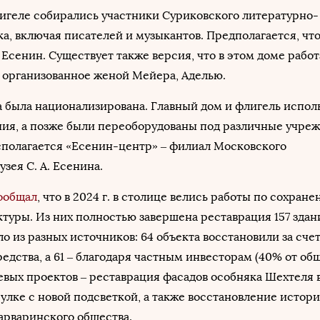
флигеле собирались участники Суриковского литературно-
а, включая писателей и музыкантов. Предполагается, что
 Есенин. Существует также версия, что в этом доме рабо
 организованное женой Мейера, Аделью.
ьба была национализирована. Главный дом и флигель испол
ия, а позже были переоборудованы под различные учреж
сполагается «Есенин-центр» – филиал Московского
зея С. А. Есенина.
ообщал
, что в 2024 г. в столице велись работы по сохран
туры. Из них полностью завершена реставрация 157 здан
 из разных источников: 64 объекта восстановили за счет
редства, а 61 – благодаря частным инвесторам (40% от об
евых проектов – реставрация фасадов особняка Шехтеля 
лке с новой подсветкой, а также восстановление истор
арваринского общества.