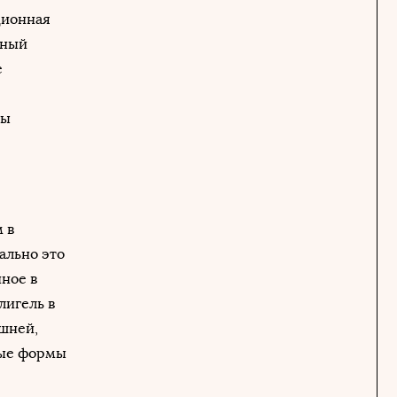
ционная
ьный
е
ты
 в
ально это
ное в
лигель в
ашней,
ные формы