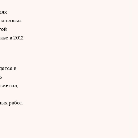
иях
инансовых
той
кве в 2012
дятся в
ь
тметил,
ых работ.