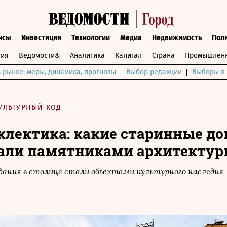
нсы
Инвестиции
Технологии
Медиа
Недвижимость
Пол
ния
Ведомости&
Аналитика
Капитал
Страна
Промышленн
 рынке: меры, динамика, прогнозы
Выбор редакции
Выборы в 
УЛЬТУРНЫЙ КОД
клектика: какие старинные до
тали памятниками архитекту
дания в столице стали объектами культурного наследия