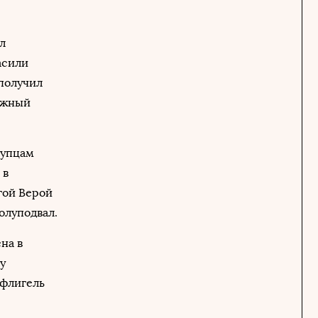
ил
асили
 получил
южный
купцам
 в
гой Верой
олуподвал.
на в
у
 флигель