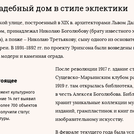
адебный дом в стиле эклектики
ой улице, построенный в XIX в. архитекторами Львом Да
м, принадлежал Николаю Боголюбову (брату известного 
), а позже – Николаю Третьякову, сыну одного из основат
реи. В 1891–1892 гг. по проекту Эрихсона были возведены
 модерн и каменная ограда.
После революции 1917 г. здание с
Сущевско-Марьинским клубом раб
тоящее
1919 г. там открылась библиотека
мент культурного
в честь Алексея Боголюбова. Биб
ние 14 лет выявил
хранит уникальные коллекции м
более 700 объектов
изданий, грампластинок и книг п
получили статус
туры.
изобразительному искусству.
В феврале текущего года была у