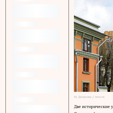
М. Денисова / mos.ru
Две исторические 