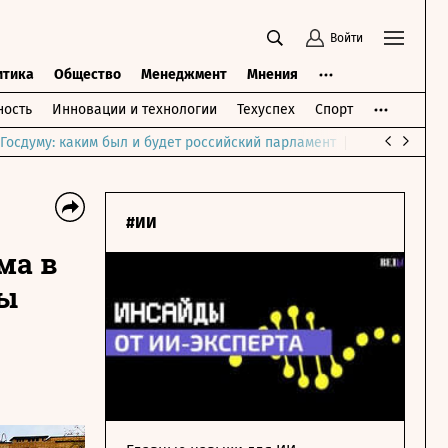
Войти
итика
Общество
Менеджмент
Мнения
ость
Инновации и технологии
Техуспех
Спорт
Госдуму: каким был и будет российский парламент
Война на Бли
#ИИ
ма в
ры