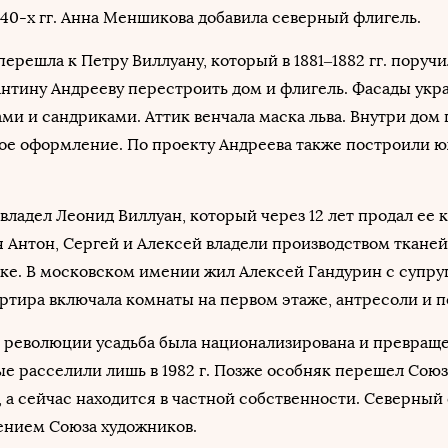
840-х гг. Анна Меншикова добавила северный флигель.
а перешла к Петру Виллуану, который в 1881–1882 гг. поруч
нтину Андрееву перестроить дом и флигель. Фасады укр
ми и сандриками. Аттик венчала маска льва. Внутри дом
ное оформление. По проекту Андреева также построили 
завладел Леонид Виллуан, который через 12 лет продал ее 
 Антон, Сергей и Алексей владели производством тканей
ке. В московском имении жил Алексей Гандурин с супру
ртира включала комнаты на первом этаже, антресоли и п
 революции усадьба была национализирована и превраще
е расселили лишь в 1982 г. Позже особняк перешел Союз
 а сейчас находится в частной собственности. Северный
ением Союза художников.