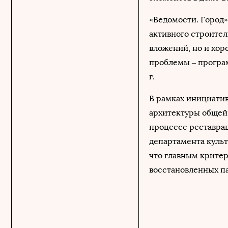
«Ведомости. Город
активного строител
вложений, но и хор
проблемы – програм
г.
В рамках инициатив
архитектуры общей 
процессе реставрац
департамента культ
что главным критер
восстановленных па