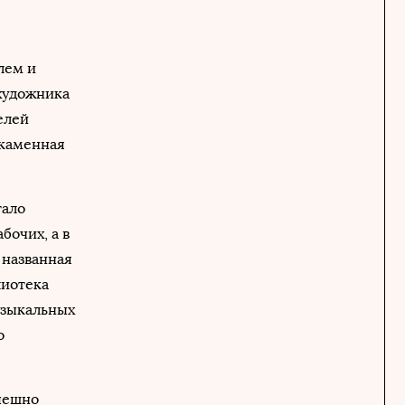
лем и
художника
елей
 каменная
тало
очих, а в
, названная
лиотека
узыкальных
о
спешно