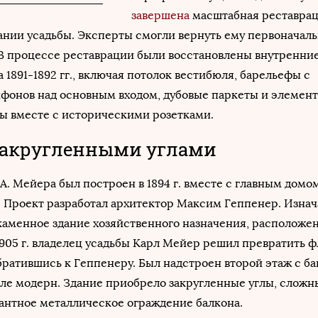
завершена
масштабная реставра
дании усадьбы. Эксперты смогли вернуть ему первоначал
 В процессе реставрации были восстановлены внутренни
1891-1892 гг., включая потолок вестибюля, барельефы с
фонов над основным входом, дубовые паркеты и элемен
ы вместе с историческими розетками.
закругленными углами
А. Мейера был построен в 1894 г. вместе с главным домом
 Проект разработал архитектор Максим Геппенер. Изнач
аменное здание хозяйственного назначения, расположен
 1905 г. владелец усадьбы Карл Мейер решил превратить ф
братившись к Геппенеру. Был надстроен второй этаж с б
ле модерн. Здание приобрело закругленные углы, слож
антное металлическое ограждение балкона.