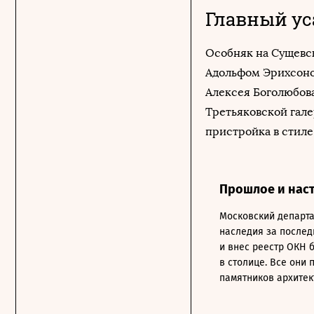
Главный ус
Особняк на Сущевск
Адольфом Эрихсоно
Алексея Боголюбова
Третьяковской гале
пристройка в стиле
Прошлое и нас
Московский департа
наследия за послед
и внес реестр ОКН 
в столице. Все они 
памятников архитек