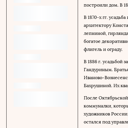
построили дом. В 1
В 1870-х гг. усадьб
архитектору Конста
лепниной, гирлянда
богатое декоратив
флигель и ограду.
В 1886 г. усадьбой 
Гандуриным. Братья
Иваново-Вознесенс
Бахрушиной. Их ква
После Октябрьской
коммуналки, которы
художников России,
остался под управл