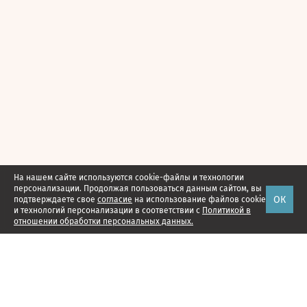
На нашем сайте используются cookie-файлы и технологии
персонализации. Продолжая пользоваться данным сайтом, вы
ОК
подтверждаете свое
согласие
на использование файлов cookie
и технологий персонализации в соответствии с
Политикой в
отношении обработки персональных данных.