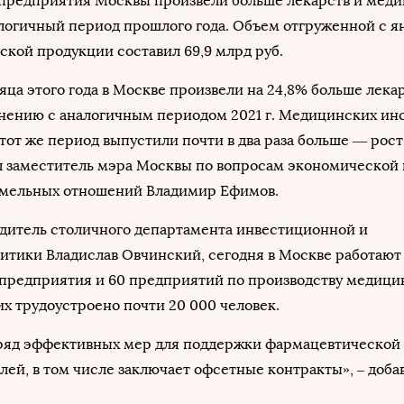
г. предприятия Москвы произвели больше лекарств и мед
алогичный период прошлого года. Объем отгруженной с я
кой продукции составил 69,9 млрд руб.
яца этого года в Москве произвели на 24,8% больше лек
внению с аналогичным периодом 2021 г. Медицинских ин
этот же период выпустили почти в два раза больше — рост
ал заместитель мэра Москвы по вопросам экономической
мельных отношений Владимир Ефимов.
одитель столичного департамента инвестиционной и
тики Владислав Овчинский, сегодня в Москве работают
предприятия и 60 предприятий по производству медици
их трудоустроено почти 20 000 человек.
 ряд эффективных мер для поддержки фармацевтической
ей, в том числе заключает офсетные контракты», – доба