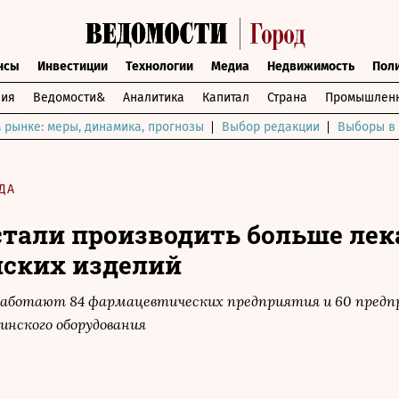
нсы
Инвестиции
Технологии
Медиа
Недвижимость
Пол
ния
Ведомости&
Аналитика
Капитал
Страна
Промышленн
 рынке: меры, динамика, прогнозы
Выбор редакции
Выборы в 
ДА
стали производить больше лек
ских изделий
 работают 84 фармацевтических предприятия и 60 предп
инского оборудования