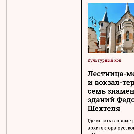
Культурный код
Лестница-м
и вокзал-те
семь знаме
зданий Фед
Шехтеля
Где искать главные
архитектора русско