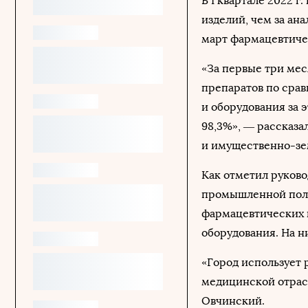
В I квартале 2022 
изделий, чем за ан
март фармацевтичес
«За первые три мес
препаратов по сра
и оборудования за 
98,3%», — рассказ
и имущественно-зе
Как отметил руков
промышленной поли
фармацевтических 
оборудования. На н
«Город использует
медицинской отрасл
Овчинский.