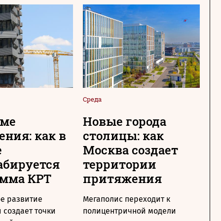
Среда
Сре
име
Новые города
О
ения: как в
столицы: как
г
е
Москва создает
«
абируется
территории
к
амма КРТ
притяжения
п
п
е развитие
Мегаполис переходит к
 создает точки
полицентричной модели
В 