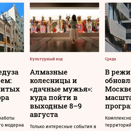
Культурный код
Среда
едуза
Алмазные
В реж
рем:
колесницы и
обновл
нитых
«дачные мужья»:
Москв
ора
куда пойти в
масшт
выходные 8–9
прогр
августа
 работы
Комплексно
го модерна
территорий
Только интересные события в