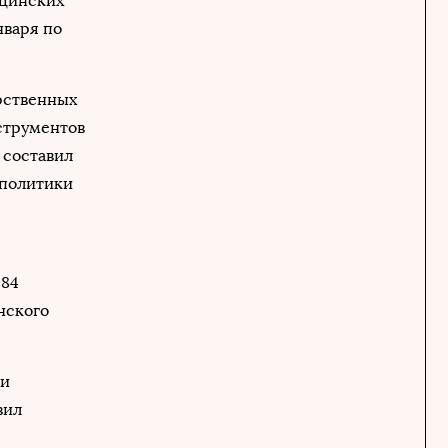
ицинских
нваря по
арственных
струментов
 составил
 политики
 84
нского
 и
вил