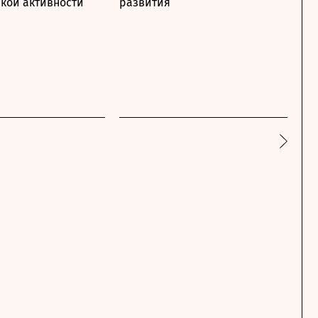
кой активности
развития
ре
кв