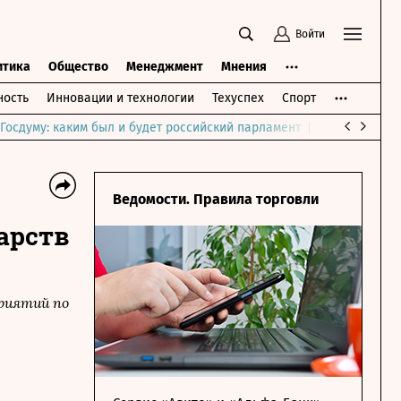
Войти
итика
Общество
Менеджмент
Мнения
ость
Инновации и технологии
Техуспех
Спорт
Госдуму: каким был и будет российский парламент
Война на Бли
Ведомости. Правила торговли
арств
риятий по