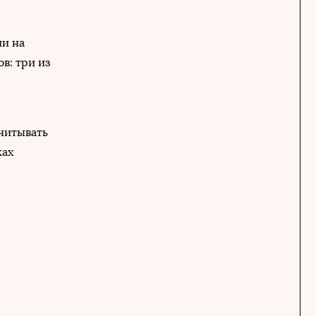
ии на
в: три из
читывать
ках