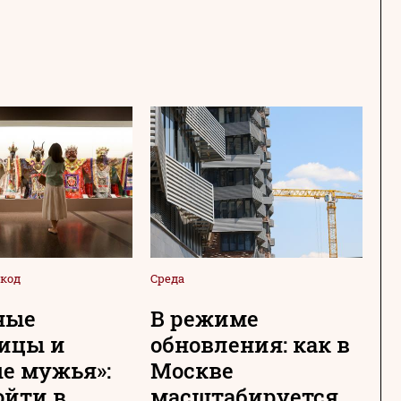
код
Среда
Сре
ные
В режиме
Н
ицы и
обновления: как в
с
е мужья»:
Москве
М
ойти в
масштабируется
т