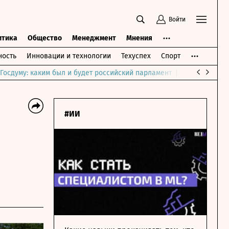
Войти
итика
Общество
Менеджмент
Мнения
ость
Инновации и технологии
Техуспех
Спорт
Госдуму: каким был и будет российский парламент
Война на Бли
#ИИ