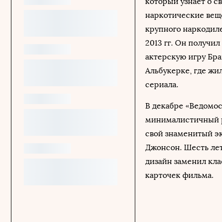
который узнает о с
наркотические веще
крупного наркодиле
2013 гг. Он получи
актерскую игру Бра
Альбукерке, где жи
сериала.
В декабре «Ведомос
минималистичный ре
свой знаменитый эк
Джонсон. Шесть ле
дизайн заменил кла
карточек фильма.