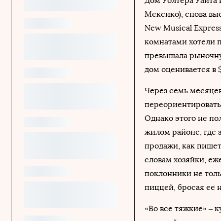
Дом Уолтера Уайта 
Мексико), снова вы
New Musical Expres
комнатами хотели пр
превышала рыночну
дом оценивается в 
Через семь месяцев
переориентировать 
Однако этого не по
жилом районе, где
продажи, как пишет
словам хозяйки, еж
поклонники не толь
пиццей, бросая ее 
«Во все тяжкие» – 