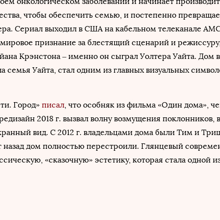
воем онкологическом заболевании и начинает производит
ства, чтобы обеспечить семью, и постепенно превращае
ра. Сериал выходил в США на кабельном телеканале AMC
л мировое признание за блестящий сценарий и режиссуру,
йана Крэнстона – именно он сыграл Уолтера Уайта. Дом в
ла семья Уайта, стал одним из главных визуальных символ
ти. Город»
писал
, что особняк из фильма «Один дома», ч
дизайн 2018 г. вызвал волну возмущения поклонников, 
ранный вид. С 2012 г. владельцами дома были Тим и Три
т назад дом полностью перестроили. Глянцевый соврем
ссическую, «сказочную» эстетику, которая стала одной и