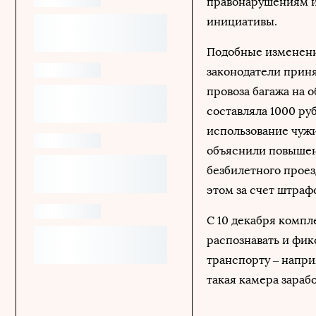
правонарушениям и
инициативы.
Подобные изменения
законодатели приня
провоза багажа на 
составляла 1000 ру
использование чужи
объяснили повышен
безбилетного проез
этом за счет штрафо
С 10 декабря комп
распознавать и фик
транспорту – напри
такая камера зараб