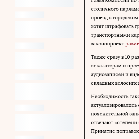
Глава комиссии по
столичного парлам
проезд в городском
хотят штрафовать г
транспортными карт
законопроект
разм
Также сразу в 10 ра
эскалаторам и про
аудиозаписей и вид
складных велосипе
Необходимость тако
актуализировались 
пояснительной запи
отвечают «степени
Принятие поправок