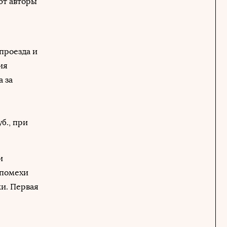
ют авторы
проезда и
ия
 за
б., при
и
 помехи
ки. Первая