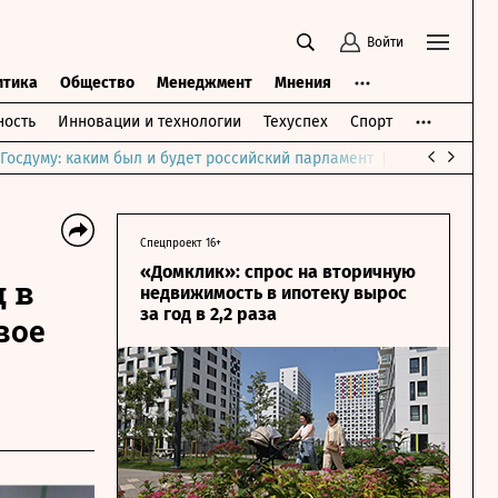
Войти
итика
Общество
Менеджмент
Мнения
ость
Инновации и технологии
Техуспех
Спорт
Госдуму: каким был и будет российский парламент
Война на Бли
Спецпроект 16+
«Домклик»: спрос на вторичную
 в
недвижимость в ипотеку вырос
за год в 2,2 раза
вое