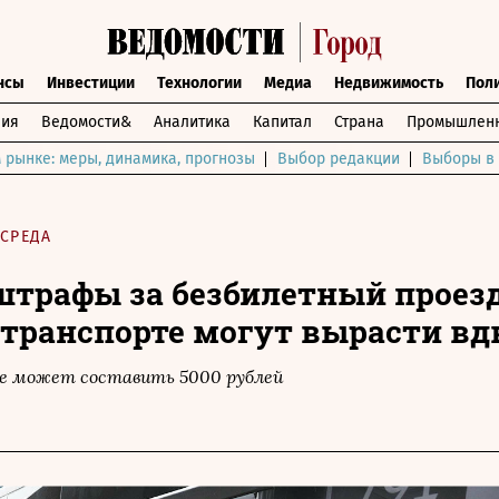
нсы
Инвестиции
Технологии
Медиа
Недвижимость
Пол
ния
Ведомости&
Аналитика
Капитал
Страна
Промышленн
 рынке: меры, динамика, прогнозы
Выбор редакции
Выборы в 
СРЕДА
штрафы за безбилетный проезд
транспорте могут вырасти вд
е может составить 5000 рублей