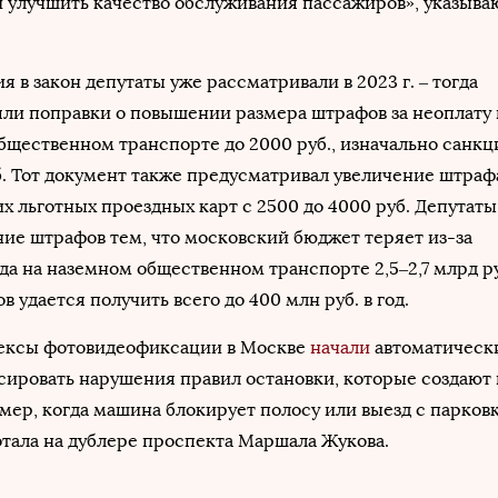
 улучшить качество обслуживания пассажиров», указыва
 в закон депутаты уже рассматривали в 2023 г. – тогда
ли поправки о повышении размера штрафов за неоплату 
общественном транспорте до 2000 руб., изначально санкц
б. Тот документ также предусматривал увеличение штрафа
х льготных проездных карт с 2500 до 4000 руб. Депутаты
ие штрафов тем, что московский бюджет теряет из-за
да на наземном общественном транспорте 2,5–2,7 млрд ру
в удается получить всего до 400 млн руб. в год.
лексы фотовидеофиксации в Москве
начали
автоматическ
сировать нарушения правил остановки, которые создают
мер, когда машина блокирует полосу или выезд с парков
отала на дублере проспекта Маршала Жукова.