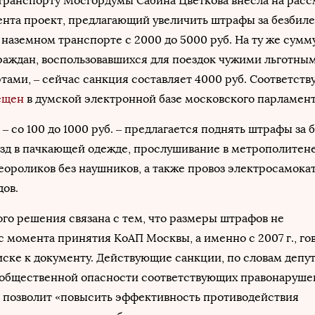
 транспорту Мосгордумы Сабина Цветкова внесла на рас
ента проект, предлагающий увеличить штрафы за безбил
 наземном транспорте с 2000 до 5000 руб. На ту же сумм
раждан, воспользовавшихся для поездок чужими льготны
ами, – сейчас санкция составляет 4000 руб. Соответст
ещен
в думской электронной базе московского парламент
з – со 100 до 1000 руб. – предлагается поднять штрафы за б
езд в пачкающей одежде, прослушивание в метрополитен
еороликов без наушников, а также провоз электросамокат
дов.
го решения связана с тем, что размеры штрафов не
с момента принятия КоАП Москвы, а именно с 2007 г., го
ске к документу. Действующие санкции, по словам депут
 общественной опасности соответствующих правонаруше
 позволит «повысить эффективность противодействия