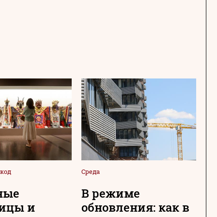
код
Среда
Сре
ные
В режиме
Н
ицы и
обновления: как в
с