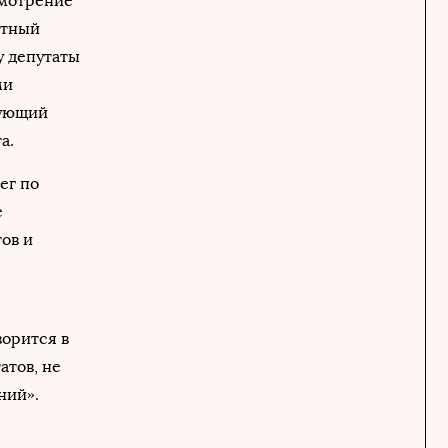
смотрение
етный
у депутаты
ми
вующий
а.
ег по
е
ов и
ворится в
атов, не
ний».