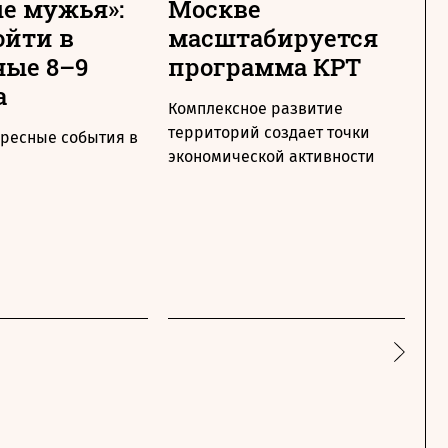
е мужья»:
Москве
М
ойти в
масштабируется
т
ые 8–9
программа КРТ
п
а
Комплексное развитие
Ме
территорий создает точки
по
ересные события в
экономической активности
ра