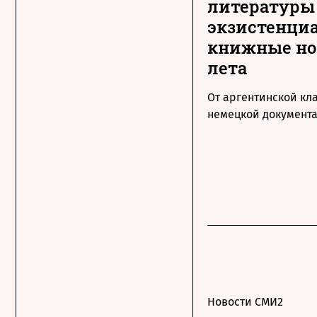
литературы
экзистенци
книжные н
лета
От аргентинской кл
немецкой документ
Новости СМИ2