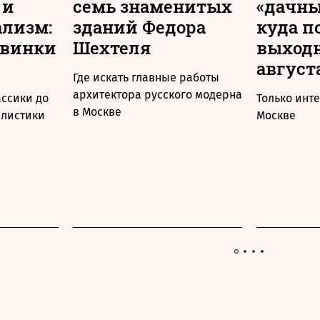
 и
семь знаменитых
«дачны
ализм:
зданий Федора
куда п
овинки
Шехтеля
выходн
август
Где искать главные работы
архитектора русского модерна
ассики до
Только инт
в Москве
алистики
Москве