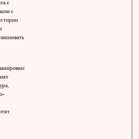
та с
ишли с
истории
и
ганизовать
ланировки:
енят
ура,
о»
отят