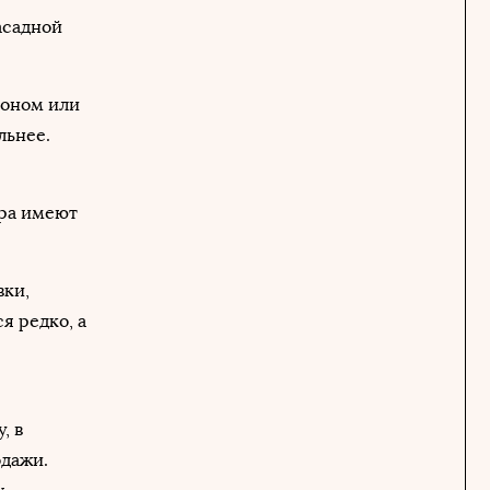
асадной
коном или
льнее.
ура имеют
вки,
я редко, а
, в
одажи.