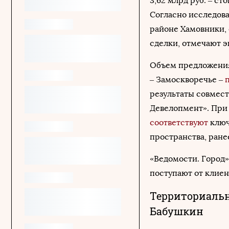
3,62 млрд руб. – ст
Согласно исследова
районе Хамовники, е
сделки, отмечают э
Объем предложения
– Замоскворечье –
результаты совмест
Девелопмент». При
соответствуют
ключ
пространства, ран
«Ведомости. Город»
поступают от клиен
Территориаль
Бабушкин