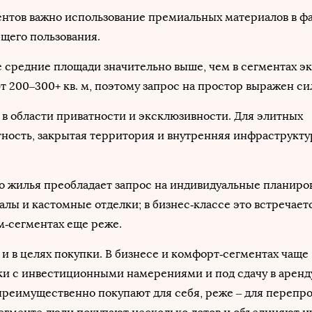
ентов важно использование премиальных материалов в ф
бщего пользования.
 средние площади значительно выше, чем в сегментах э
т 200–300+ кв. м, поэтому запрос на простор выражен си
 в области приватности и эксклюзивности. Для элитных
тность, закрытая территория и внутренняя инфраструкт
о жилья преобладает запрос на индивидуальные планиро
лы и кастомные отделки; в бизнес‑классе это встречаетс
м‑сегментах еще реже.
 и в целях покупки. В бизнесе и комфорт‑сегментах чаще
и с инвестиционными намерениями и под сдачу в аренду
преимущественно покупают для себя, реже – для перепр