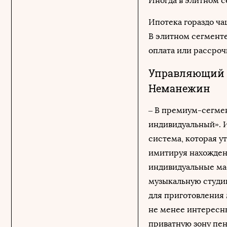
Иногда в элитном с
Ипотека гораздо ча
В элитном сегменте
оплата или рассроч
Управляющий п
Неманежин
– В премиум-сегмен
индивидуальный». И
система, которая у
имитируя нахождени
индивидуальные ма
музыкальную студию
для приготовления 
не менее интересны
приватную зону пен