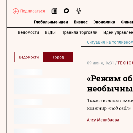
Подписаться
Глобальные идеи
Бизнес
Экономика
Фина
Ведомости
ВЕДЫ
Правила торговли
Идеи управле
Ситуация на топливном
Ведомости
Город
09 июня, 14:31 /
ТЕХНО
«Режим об
необычные
Также в этом сегм
квартир «под себя»
Алсу Менибаева