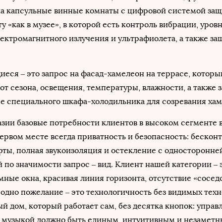
на капсульные винные комнаты с цифровой системой защ
у «как в музее», в которой есть контроль вибрации, уров
электромагнитного излучения и ультрафиолета, а также за
ся – это запрос на фасад-хамелеон на террасе, которы
 от сезона, освещения, температуры, влажности, а также 
ре специального шкафа-холодильника для созревания хам
зии базовые потребности клиентов в высоком сегменте 
ервом месте всегда приватность и безопасность: бескон
фты, полная звукоизоляция и остекление с односторонне
 по значимости запрос – вид. Клиент нашей категории – э
мные окна, красивая линия горизонта, отсутствие «сосед
 одно пожелание – это технологичность без видимых техн
й дом, который работает сам, без десятка кнопок: управ
и музыкой должно быть единым, интуитивным и незаметн