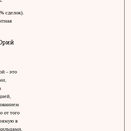
.
% сделок).
нтная
 Юрий
й – это
ми,
а
цией,
дованием
 от того
рямую в
 жильцами.