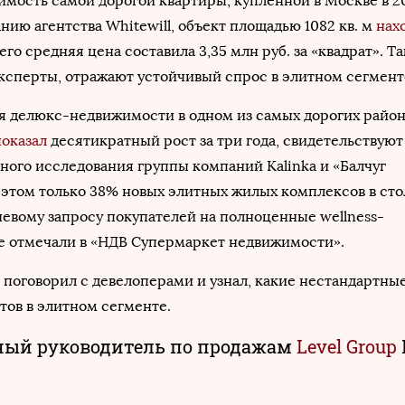
оимость самой дорогой квартиры, купленной в Москве в 20
нию агентства Whitewill, объект площадью 1082 кв. м
нах
го средняя цена составила 3,35 млн руб. за «квадрат». Т
ксперты, отражают устойчивый спрос в элитном сегмент
 делюкс-недвижимости в одном из самых дорогих райо
показал
десятикратный рост за три года, свидетельствуют
ного исследования группы компаний Kalinka и «Балчуг
 этом только 38% новых элитных жилых комплексов в ст
евому запросу покупателей на полноценные wellness-
ее отмечали в «НДВ Супермаркет недвижимости».
 поговорил с девелоперами и узнал, какие нестандартны
тов в элитном сегменте.
ный руководитель по продажам
Level Group