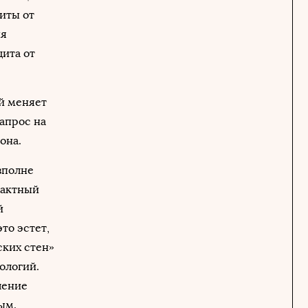
иты от
ня
щита от
й меняет
запрос на
она.
вполне
тактный
й
то эстет,
ских стен»
ологий.
ление
ым.