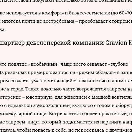
егменте люди покупают несколько лотов и объединяют их
ще используется в комфорт‑ и бизнес‑сегментах (до 60–70
 ипотека почти не востребована – преобладает стопроце
ка.
артнер девелоперской компании Gravion
те понятие «необычный» чаще всего означает «глубоко
з реальных примеров: запрос на «режим облаков» в ванно
тром создает туман с меняющейся влажностью и аромата
е в горах. Также довольно часто встречаются запросы н
стерские – ювелирную, для живописи с мощной вентиля
 с идеальной звукоизоляцией, кухню со столом и обору
молекулярной пищи. Встречаются и более практичные, но
е запросы: лифт, который поднимается из паркинга нап
тхауса, чтобы попасть к себе, не пересекаясь с другими