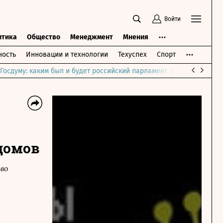
Войти
итика
Общество
Менеджмент
Мнения
ость
Инновации и технологии
Техуспех
Спорт
Госдуму: каким был и будет российский парламент
Война на Бли
домов
во