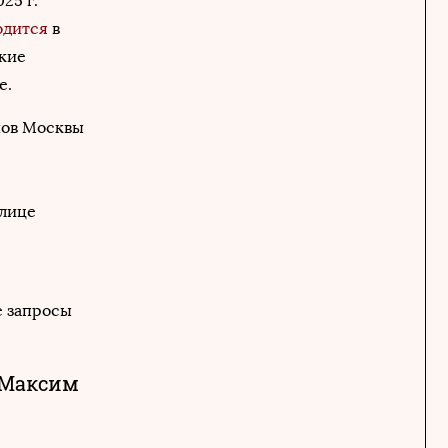
25 г.
одится
в
акие
е.
нов Москвы
олице
е запросы
Максим