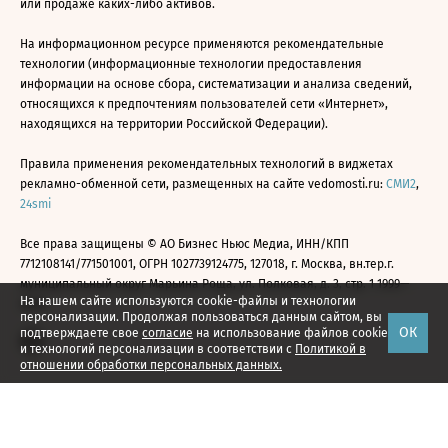
или продаже каких-либо активов.
На информационном ресурсе применяются рекомендательные
технологии (информационные технологии предоставления
информации на основе сбора, систематизации и анализа сведений,
относящихся к предпочтениям пользователей сети «Интернет»,
находящихся на территории Российской Федерации).
Правила применения рекомендательных технологий в виджетах
рекламно-обменной сети, размещенных на сайте vedomosti.ru:
СМИ2
,
24smi
Все права защищены © АО Бизнес Ньюс Медиа, ИНН/КПП
7712108141/771501001, ОГРН 1027739124775, 127018, г. Москва, вн.тер.г.
муниципальный округ Марьина Роща, ул. Полковая, д. 3, стр. 1 1999—
На нашем сайте используются cookie-файлы и технологии
2026
персонализации. Продолжая пользоваться данным сайтом, вы
ОК
подтверждаете свое
согласие
на использование файлов cookie
и технологий персонализации в соответствии с
Политикой в
отношении обработки персональных данных.