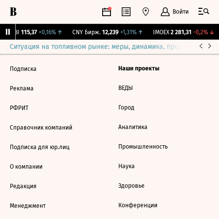
Войти
RGBI
115,37
+0,16%
↑
CNY Бирж.
12,239
+1,31%
↑
IMOEX
2 281,31
-0,2%
↓
Ситуация на топливном рынке: меры, динамика, прогнозы
Выб
Наши проекты
Подписка
ВЕДЫ
Реклама
Город
РФРИТ
Аналитика
Справочник компаний
Промышленность
Подписка для юр.лиц
Наука
О компании
Здоровье
Редакция
Конференции
Менеджмент