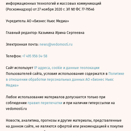
информационных технологий и массовых коммуникаций
(Роскомнадзор) от 27 ноября 2020 г. ЭЛ № ФС 77-79546
Учредитель: АО «Бизнес Ньюс Медиа»
Главный редактор: Казьмина Ирина Сергеевна
Электронная почта:
news@vedomosti.ru
Телефон:
+7 495 956-34-58
Сайт использует
IP адреса, cookie и данные геолокации
Пользователей сайта, условия использования содержатся в
Политике
в отношении обработки персональных данных АО «Бизнес Ньюс
Медиа»
Любое использование материалов допускается только при
соблюдении
правил перепечатки
и при наличии гиперссылки на
vedomosti.ru
Новости, аналитика, прогнозы и другие материалы, представленные
на данном сайте, не являются офертой или рекомендацией к покупке