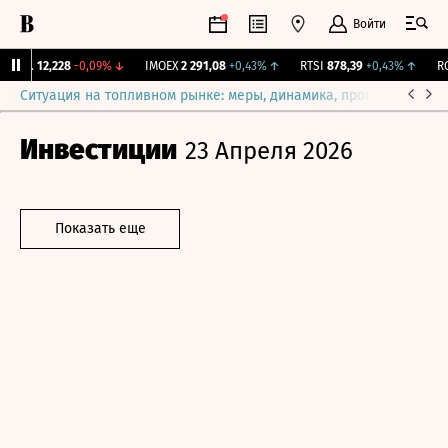
Войти
ирж.
12,228
-0,09%
↓
IMOEX
2 291,08
+0,43%
↑
RTSI
878,39
+0,43%
↑
RGB
Ситуация на топливном рынке: меры, динамика, прогнозы
Выб
Инвестиции
23 Апреля 2026
Показать еще