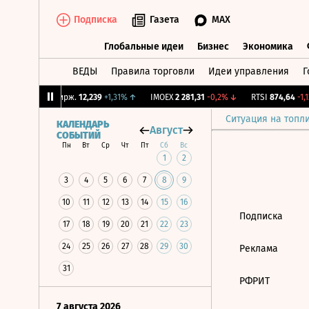
Подписка
Газета
MAX
Глобальные идеи
Бизнес
Экономика
ВЕДЫ
Правила торговли
Идеи управления
Г
Глобальные идеи
Бизнес
Экономик
1%
↑
CNY Бирж.
12,239
+1,31%
↑
IMOEX
2 281,31
-0,2%
↓
RTSI
874,64
-1,1
Ситуация на топл
КАЛЕНДАРЬ
Август
СОБЫТИЙ
Пн
Вт
Ср
Чт
Пт
Сб
Вс
1
2
3
4
5
6
7
8
9
10
11
12
13
14
15
16
Подписка
17
18
19
20
21
22
23
24
25
26
27
28
29
30
Реклама
31
РФРИТ
7 августа 2026