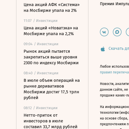
Премия Импул
Цена акций АФК «Система»
на Мосбирже упала на 2%
11:07
/ Инвестиции
Цена акций «Новатэка» на
Мосбирже упала на 2,2%
09:04
/ Инвестиции
Скачать дл
Рынок акций пытается
закрепиться выше уровня
2300 по индексу Мосбиржи
Любое использов
правил перепеч
08:40
/ Инвестиции
В июле объем операций на
Новости, аналити
рынке деривативов
данном сайте, не
Мосбиржи достиг 17,5 трлн
продаже каких-л
рублей
На информацион
08:12
/ Инвестиции
технологии (инф
Нетто-приток от
на основе сбора,
инвесторов в июле
предпочтениям п
составил 33,7 млрд рублей