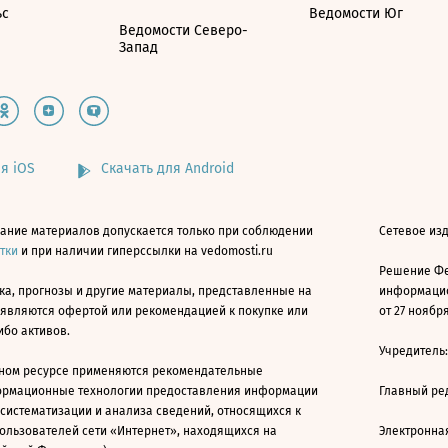
ьс
Ведомости Юг
Ведомости Северо-
Запад
я iOS
Скачать для Android
ание материалов допускается только при соблюдении
Сетевое изд
атки
и при наличии гиперссылки на vedomosti.ru
Решение Фе
ка, прогнозы и другие материалы, представленные на
информацио
 являются офертой или рекомендацией к покупке или
от 27 ноября
ибо активов.
Учредитель
ном ресурсе применяются рекомендательные
ормационные технологии предоставления информации
Главный ре
 систематизации и анализа сведений, относящихся к
ользователей сети «Интернет», находящихся на
Электронна