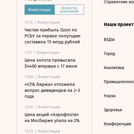
Справочник ко
Новости
Инвестиции
компаний
15:15
/ Инвестиции
Наши проек
Чистая прибыль Ozon по
РСБУ за первое полугодие
ВЕДЫ
составила 15 млрд рублей
13:17
/ Инвестиции
Город
Цена золота превысила
$4400 впервые с 17 июня
Аналитика
13:09
/ Инвестиции
Промышленнос
«СПБ биржа» отложила
вопрос дивидендов на 2–3
Наука
года
12:56
/ Инвестиции
Здоровье
Цена акций «Аэрофлота»
на Мосбирже упала на 2%
Конференции
12:55
/ Инвестиции