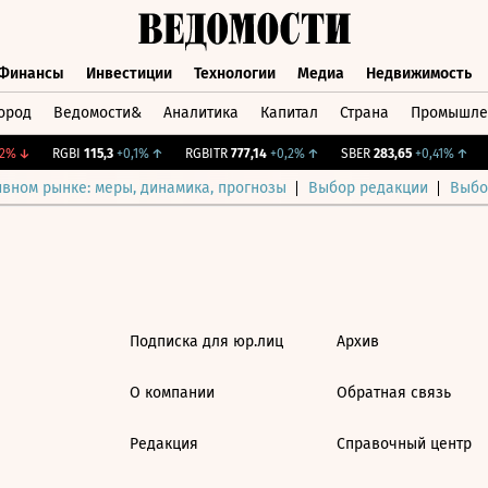
Финансы
Инвестиции
Технологии
Медиа
Недвижимость
ород
Ведомости&
Аналитика
Капитал
Страна
Промышле
а
Финансы
Инвестиции
Технологии
Медиа
Недвижимос
2%
↓
RGBI
115,3
+0,1%
↑
RGBITR
777,14
+0,2%
↑
SBER
283,65
+0,41%
↑
C
ивном рынке: меры, динамика, прогнозы
Выбор редакции
Выбо
Подписка для юр.лиц
Архив
О компании
Обратная связь
Редакция
Справочный центр