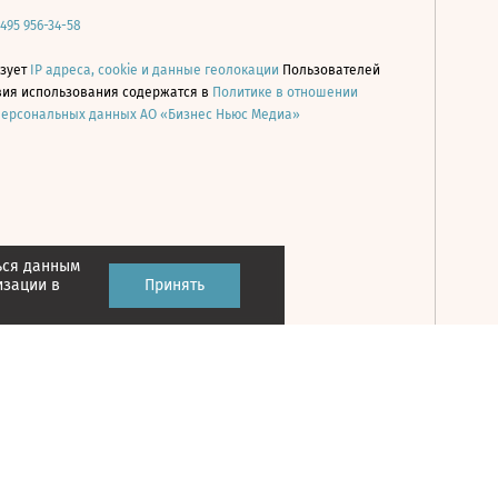
 495 956-34-58
ьзует
IP адреса, cookie и данные геолокации
Пользователей
овия использования содержатся в
Политике в отношении
персональных данных АО «Бизнес Ньюс Медиа»
ься данным
Принять
изации в