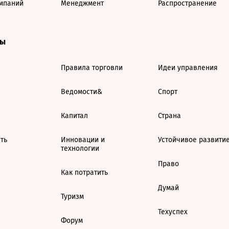
мпаний
Менеджмент
Распространение
ты
Правила торговли
Идеи управления
Ведомости&
Спорт
Капитал
Страна
ть
Инновации и
Устойчивое развити
технологии
Право
Как потратить
Думай
Туризм
Техуспех
Форум