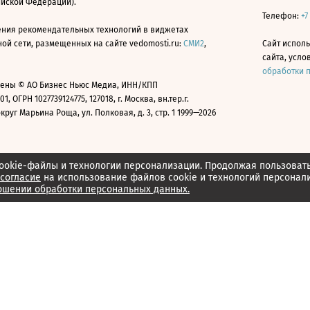
ийской Федерации).
Телефон:
+7
ния рекомендательных технологий в виджетах
й сети, размещенных на сайте vedomosti.ru:
СМИ2
,
Сайт испол
сайта, усл
обработки 
ены © АО Бизнес Ньюс Медиа, ИНН/КПП
01, ОГРН 1027739124775, 127018, г. Москва, вн.тер.г.
уг Марьина Роща, ул. Полковая, д. 3, стр. 1 1999—2026
ookie-файлы и технологии персонализации. Продолжая пользоват
согласие
на использование файлов cookie и технологий персонал
ошении обработки персональных данных.