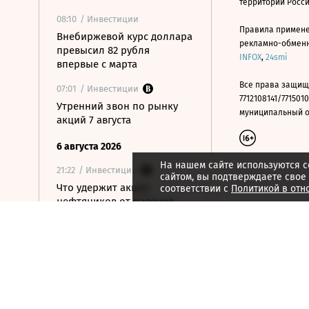
территории Росс
08:10
/ Инвестиции
Правила примене
Внебиржевой курс доллара
рекламно-обменно
превысил 82 рубля
INFOX
,
24smi
впервые с марта
Все права защищ
07:01
/ Инвестиции
7712108141/7715010
Утренний звон по рынку
муниципальный окр
акций 7 августа
6 августа 2026
На нашем сайте используются c
21:22
/ Инвестиции
сайтом, вы подтверждаете свое
Что удержит акции
соответствии с
Политикой в отн
нефтяников от падения
вслед за нефтью
21:09
/ Инвестиции
Как ЦБ ужесточит правила
выхода на фондовый
рынок