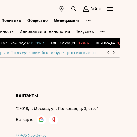
Войти
Политика
Общество
Менеджмент
нность
Инновации и технологии
Техуспех
ть
Политика
Общество
Менеджмент
NY Бирж.
12,239
+1,31%
↑
IMOEX
2 281,31
-0,2%
↓
RTSI
874,64
-1,12%
↓
R
ры в Госдуму: каким был и будет российский парламент
Война н
Контакты
127018, г. Москва, ул. Полковая, д. 3, стр. 1
На карте
+7 495 956-34-58