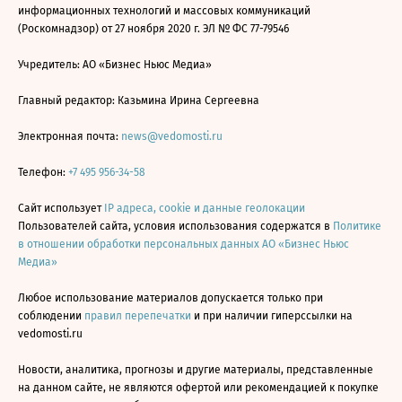
информационных технологий и массовых коммуникаций
(Роскомнадзор) от 27 ноября 2020 г. ЭЛ № ФС 77-79546
Учредитель: АО «Бизнес Ньюс Медиа»
Главный редактор: Казьмина Ирина Сергеевна
Электронная почта:
news@vedomosti.ru
Телефон:
+7 495 956-34-58
Сайт использует
IP адреса, cookie и данные геолокации
Пользователей сайта, условия использования содержатся в
Политике
в отношении обработки персональных данных АО «Бизнес Ньюс
Медиа»
Любое использование материалов допускается только при
соблюдении
правил перепечатки
и при наличии гиперссылки на
vedomosti.ru
Новости, аналитика, прогнозы и другие материалы, представленные
на данном сайте, не являются офертой или рекомендацией к покупке