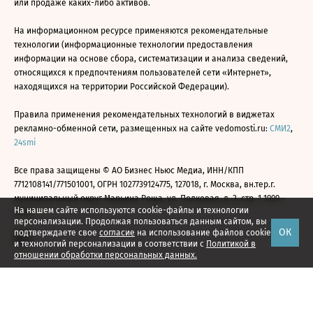
или продаже каких-либо активов.
На информационном ресурсе применяются рекомендательные
технологии (информационные технологии предоставления
информации на основе сбора, систематизации и анализа сведений,
относящихся к предпочтениям пользователей сети «Интернет»,
находящихся на территории Российской Федерации).
Правила применения рекомендательных технологий в виджетах
рекламно-обменной сети, размещенных на сайте vedomosti.ru:
СМИ2
,
24smi
Все права защищены © АО Бизнес Ньюс Медиа, ИНН/КПП
7712108141/771501001, ОГРН 1027739124775, 127018, г. Москва, вн.тер.г.
муниципальный округ Марьина Роща, ул. Полковая, д. 3, стр. 1 1999—
На нашем сайте используются cookie-файлы и технологии
2026
персонализации. Продолжая пользоваться данным сайтом, вы
ОК
подтверждаете свое
согласие
на использование файлов cookie
и технологий персонализации в соответствии с
Политикой в
отношении обработки персональных данных.