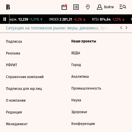
Войти
CNY Бирж.
12,239
+1,31%
↑
IMOEX
2 281,31
-0,2%
↓
RTSI
874,64
-1,12%
↓
R
Ситуация на топливном рынке: меры, динамика, прогнозы
Выб
Наши проекты
Подписка
ВЕДЫ
Реклама
Город
РФРИТ
Аналитика
Справочник компаний
Промышленность
Подписка для юр.лиц
Наука
О компании
Здоровье
Редакция
Конференции
Менеджмент