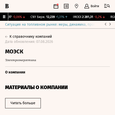
Войти
115,17
-0,06%
↓
CNY Бирж.
12,239
+1,31%
↑
IMOEX
2 281,31
-0,2%
↓
RGBI
Ситуация на топливном рынке: меры, динамика, прогнозы
Выб
К справочнику компаний
Дата обновления: 07.08.2026
МОЭСК
Электроэнергетика
О компании
МАТЕРИАЛЫ О КОМПАНИИ
Читать больше