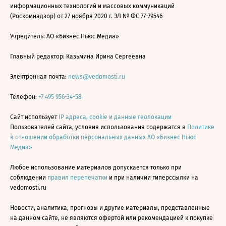
информационных технологий и массовых коммуникаций
(Роскомнадзор) от 27 ноября 2020 г. ЭЛ № ФС 77-79546
Учредитель: АО «Бизнес Ньюс Медиа»
Главный редактор: Казьмина Ирина Сергеевна
Электронная почта:
news@vedomosti.ru
Телефон:
+7 495 956-34-58
Сайт использует
IP адреса, cookie и данные геолокации
Пользователей сайта, условия использования содержатся в
Политике
в отношении обработки персональных данных АО «Бизнес Ньюс
Медиа»
Любое использование материалов допускается только при
соблюдении
правил перепечатки
и при наличии гиперссылки на
vedomosti.ru
Новости, аналитика, прогнозы и другие материалы, представленные
на данном сайте, не являются офертой или рекомендацией к покупке