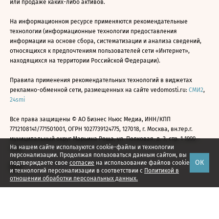
или продаже каких-либо активов.
На информационном ресурсе применяются рекомендательные
технологии (информационные технологии предоставления
информации на основе сбора, систематизации и анализа сведений,
относящихся к предпочтениям пользователей сети «Интернет»,
находящихся на территории Российской Федерации).
Правила применения рекомендательных технологий в виджетах
рекламно-обменной сети, размещенных на сайте vedomosti.ru:
СМИ2
,
24smi
Все права защищены © АО Бизнес Ньюс Медиа, ИНН/КПП
7712108141/771501001, ОГРН 1027739124775, 127018, г. Москва, вн.тер.г.
муниципальный округ Марьина Роща, ул. Полковая, д. 3, стр. 1 1999—
На нашем сайте используются cookie-файлы и технологии
2026
персонализации. Продолжая пользоваться данным сайтом, вы
ОК
подтверждаете свое
согласие
на использование файлов cookie
и технологий персонализации в соответствии с
Политикой в
отношении обработки персональных данных.