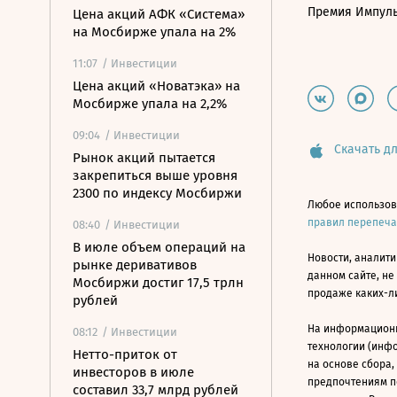
Премия Импул
Цена акций АФК «Система»
на Мосбирже упала на 2%
11:07
/ Инвестиции
Цена акций «Новатэка» на
Мосбирже упала на 2,2%
09:04
/ Инвестиции
Скачать дл
Рынок акций пытается
закрепиться выше уровня
2300 по индексу Мосбиржи
Любое использов
правил перепеч
08:40
/ Инвестиции
В июле объем операций на
Новости, аналити
рынке деривативов
данном сайте, не
Мосбиржи достиг 17,5 трлн
продаже каких-л
рублей
На информацион
08:12
/ Инвестиции
технологии (инф
Нетто-приток от
на основе сбора,
инвесторов в июле
предпочтениям п
составил 33,7 млрд рублей