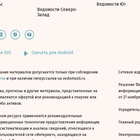
ьс
Ведомости Юг
Ведомости Северо-
Запад
я iOS
Скачать для Android
ание материалов допускается только при соблюдении
Сетевое изд
атки
и при наличии гиперссылки на vedomosti.ru
Решение Фе
ка, прогнозы и другие материалы, представленные на
информацио
 являются офертой или рекомендацией к покупке или
от 27 ноября
ибо активов.
Учредитель
ном ресурсе применяются рекомендательные
ормационные технологии предоставления информации
Главный ре
 систематизации и анализа сведений, относящихся к
ользователей сети «Интернет», находящихся на
Электронна