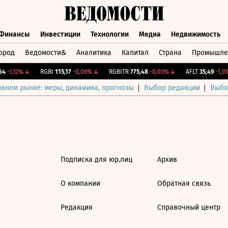
Финансы
Инвестиции
Технологии
Медиа
Недвижимость
ород
Ведомости&
Аналитика
Капитал
Страна
Промышле
а
Финансы
Инвестиции
Технологии
Медиа
Недвижимос
4
-1,12%
↓
RGBI
115,17
-0,06%
↓
RGBITR
775,48
-0,03%
↓
AFLT
35,49
-1,93
ивном рынке: меры, динамика, прогнозы
Выбор редакции
Выбо
Подписка для юр.лиц
Архив
О компании
Обратная связь
Редакция
Справочный центр