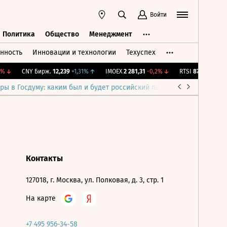
Войти
Политика
Общество
Менеджмент
нность
Инновации и технологии
Техуспех
ть
Политика
Общество
Менеджмент
%
↓
CNY Бирж.
12,239
+1,31%
↑
IMOEX
2 281,31
-0,2%
↓
RTSI
874,64
-1,12%
ры в Госдуму: каким был и будет российский парламент
Война н
Контакты
127018, г. Москва, ул. Полковая, д. 3, стр. 1
На карте
+7 495 956-34-58