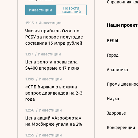
Справочник ко
Новости
Инвестиции
компаний
15:15
/ Инвестиции
Наши проек
Чистая прибыль Ozon по
РСБУ за первое полугодие
ВЕДЫ
составила 15 млрд рублей
13:17
/ Инвестиции
Город
Цена золота превысила
$4400 впервые с 17 июня
Аналитика
13:09
/ Инвестиции
Промышленнос
«СПБ биржа» отложила
вопрос дивидендов на 2–3
Наука
года
12:56
/ Инвестиции
Здоровье
Цена акций «Аэрофлота»
на Мосбирже упала на 2%
Конференции
12:55
/ Инвестиции