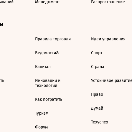
мпаний
Менеджмент
Распространение
ты
Правила торговли
Идеи управления
Ведомости&
Спорт
Капитал
Страна
ть
Инновации и
Устойчивое развити
технологии
Право
Как потратить
Думай
Туризм
Техуспех
Форум