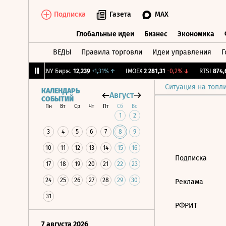
Подписка
Газета
MAX
Глобальные идеи
Бизнес
Экономика
ВЕДЫ
Правила торговли
Идеи управления
Г
Глобальные идеи
Бизнес
Экономик
9
-1,93%
↓
CNY Бирж.
12,239
+1,31%
↑
IMOEX
2 281,31
-0,2%
↓
RTSI
874,6
Ситуация на топл
КАЛЕНДАРЬ
Август
СОБЫТИЙ
Пн
Вт
Ср
Чт
Пт
Сб
Вс
1
2
3
4
5
6
7
8
9
10
11
12
13
14
15
16
Подписка
17
18
19
20
21
22
23
24
25
26
27
28
29
30
Реклама
31
РФРИТ
7 августа 2026