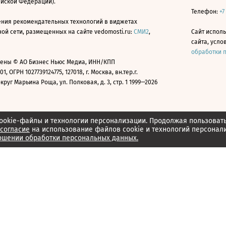
ийской Федерации).
Телефон:
+7
ния рекомендательных технологий в виджетах
й сети, размещенных на сайте vedomosti.ru:
СМИ2
,
Сайт испол
сайта, усл
обработки 
ены © АО Бизнес Ньюс Медиа, ИНН/КПП
01, ОГРН 1027739124775, 127018, г. Москва, вн.тер.г.
уг Марьина Роща, ул. Полковая, д. 3, стр. 1 1999—2026
ookie-файлы и технологии персонализации. Продолжая пользоват
согласие
на использование файлов cookie и технологий персонал
ошении обработки персональных данных.