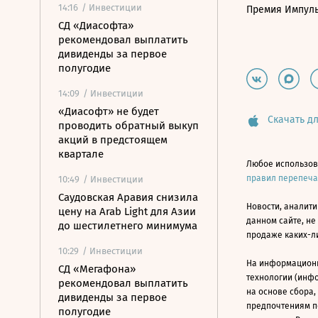
14:16
/ Инвестиции
Премия Импул
СД «Диасофта»
рекомендовал выплатить
дивиденды за первое
полугодие
14:09
/ Инвестиции
«Диасофт» не будет
Скачать дл
проводить обратный выкуп
акций в предстоящем
квартале
Любое использов
правил перепеч
10:49
/ Инвестиции
Саудовская Аравия снизила
Новости, аналити
цену на Arab Light для Азии
данном сайте, не
до шестилетнего минимума
продаже каких-л
10:29
/ Инвестиции
На информацион
СД «Мегафона»
технологии (инф
рекомендовал выплатить
на основе сбора,
дивиденды за первое
предпочтениям п
полугодие