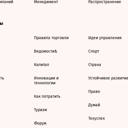
мпаний
Менеджмент
Распространение
ты
Правила торговли
Идеи управления
Ведомости&
Спорт
Капитал
Страна
ть
Инновации и
Устойчивое развити
технологии
Право
Как потратить
Думай
Туризм
Техуспех
Форум