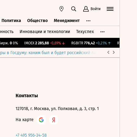
Войти
Политика
Общество
Менеджмент
нность
Инновации и технологии
Техуспех
ть
Политика
Общество
Менеджмент
ирж.
0
0%
IMOEX
2 285,88
-0,69%
↓
RGBITR
776,42
+0,21%
↑
RTSI
884,56
-
ры в Госдуму: каким был и будет российский парламент
Война н
Контакты
127018, г. Москва, ул. Полковая, д. 3, стр. 1
На карте
+7 495 956-34-58