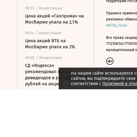
территории Росс
09:55
/ Инвестиции
Правила примене
Цена акций «Газпрома» на
рекламно-обменно
Мосбирже упала на 2,1%
INFOX
,
24smi
09:14
/ Инвестиции
Все права защищ
Цена акций ВТБ на
7712108141/7715010
Мосбирже упала на 2%
муниципальный окр
09:05
/ Инвестиции
СД «Яндекса»
рекомендовал выплату
На нашем сайте используются c
дивидендов в размере 110
сайтом, вы подтверждаете свое
рублей на акцию
соответствии с
Политикой в отн
09:03
/ Инвестиции
Российский рынок акций
перешел к снижению
08:49
/ Инвестиции
ЦБ ужесточил требования к
листингу ценных бумаг