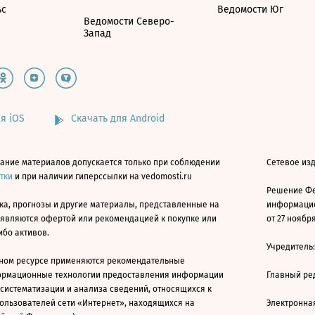
ьс
Ведомости Юг
Ведомости Северо-
Запад
я iOS
Скачать для Android
ание материалов допускается только при соблюдении
Сетевое изд
атки
и при наличии гиперссылки на vedomosti.ru
Решение Фе
ка, прогнозы и другие материалы, представленные на
информацио
 являются офертой или рекомендацией к покупке или
от 27 ноября
ибо активов.
Учредитель
ном ресурсе применяются рекомендательные
ормационные технологии предоставления информации
Главный ре
 систематизации и анализа сведений, относящихся к
ользователей сети «Интернет», находящихся на
Электронна