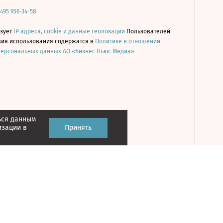
 495 956-34-58
ьзует
IP адреса, cookie и данные геолокации
Пользователей
овия использования содержатся в
Политике в отношении
персональных данных АО «Бизнес Ньюс Медиа»
ься данным
Принять
изации в