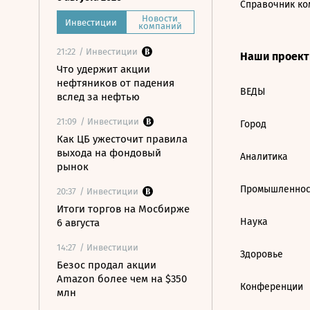
Справочник ко
Новости
Инвестиции
компаний
21:22
/ Инвестиции
Наши проек
Что удержит акции
нефтяников от падения
ВЕДЫ
вслед за нефтью
21:09
/ Инвестиции
Город
Как ЦБ ужесточит правила
выхода на фондовый
Аналитика
рынок
Промышленнос
20:37
/ Инвестиции
Итоги торгов на Мосбирже
Наука
6 августа
14:27
/ Инвестиции
Здоровье
Безос продал акции
Amazon более чем на $350
Конференции
млн