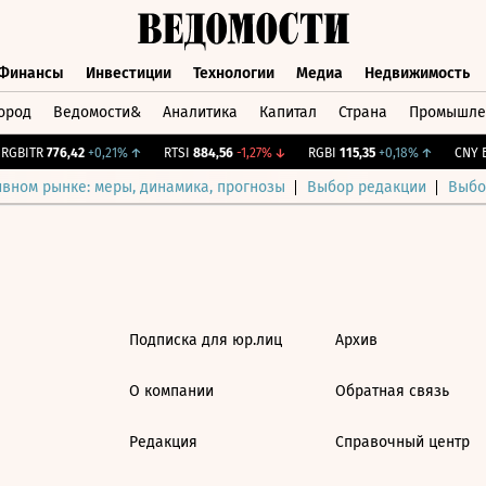
Финансы
Инвестиции
Технологии
Медиа
Недвижимость
ород
Ведомости&
Аналитика
Капитал
Страна
Промышле
а
Финансы
Инвестиции
Технологии
Медиа
Недвижимос
GBITR
776,42
+0,21%
↑
RTSI
884,56
-1,27%
↓
RGBI
115,35
+0,18%
↑
CNY Б
ивном рынке: меры, динамика, прогнозы
Выбор редакции
Выбо
Подписка для юр.лиц
Архив
О компании
Обратная связь
Редакция
Справочный центр