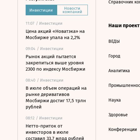
Справочник ко
Новости
Инвестиции
компаний
11:07
/ Инвестиции
Наши проек
Цена акций «Новатэка» на
Мосбирже упала на 2,2%
ВЕДЫ
09:04
/ Инвестиции
Город
Рынок акций пытается
закрепиться выше уровня
2300 по индексу Мосбиржи
Аналитика
08:40
/ Инвестиции
Промышленнос
В июле объем операций на
рынке деривативов
Наука
Мосбиржи достиг 17,5 трлн
рублей
Здоровье
08:12
/ Инвестиции
Нетто-приток от
Конференции
инвесторов в июле
составил 33,7 млрд рублей