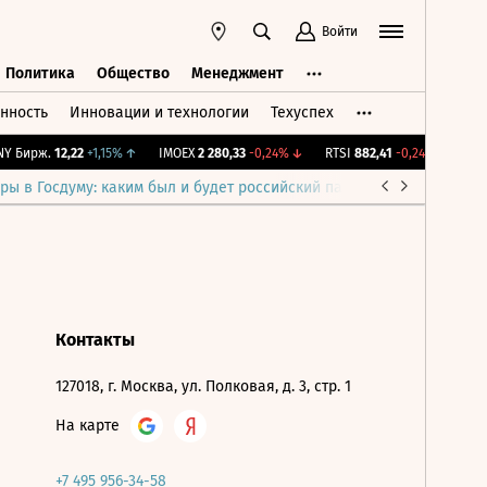
Войти
Политика
Общество
Менеджмент
нность
Инновации и технологии
Техуспех
ть
Политика
Общество
Менеджмент
Y Бирж.
12,22
+1,15%
↑
IMOEX
2 280,33
-0,24%
↓
RTSI
882,41
-0,24%
↓
RGB
ры в Госдуму: каким был и будет российский парламент
Война н
Контакты
127018, г. Москва, ул. Полковая, д. 3, стр. 1
На карте
+7 495 956-34-58