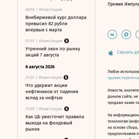
Премия Импул
08:10
/ Инвестиции
Внебиржевой курс доллара
превысил 82 рубля
впервые с марта
07:01
/ Инвестиции
Утренний звон по рынку
Скачать дл
акций 7 августа
6 августа 2026
Любое использов
21:22
/ Инвестиции
правил перепеч
Что удержит акции
Новости, аналити
нефтяников от падения
данном сайте, не
вслед за нефтью
продаже каких-л
21:09
/ Инвестиции
На информацион
Как ЦБ ужесточит правила
технологии (инф
выхода на фондовый
на основе сбора,
рынок
предпочтениям п