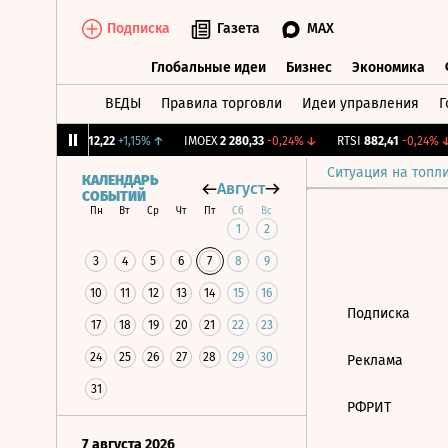
Подписка
Газета
MAX
Глобальные идеи
Бизнес
Экономика
ВЕДЫ
Правила торговли
Идеи управления
Г
Глобальные идеи
Бизнес
Экономик
CNY Бирж.
12,22
+1,15%
↑
IMOEX
2 280,33
-0,24%
↓
RTSI
882,41
-0,24%
↓
Ситуация на топл
КАЛЕНДАРЬ
Август
СОБЫТИЙ
Пн
Вт
Ср
Чт
Пт
Сб
Вс
1
2
3
4
5
6
7
8
9
10
11
12
13
14
15
16
Подписка
17
18
19
20
21
22
23
24
25
26
27
28
29
30
Реклама
31
РФРИТ
7 августа 2026