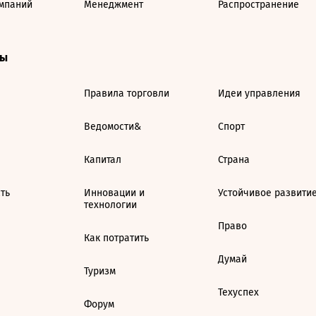
мпаний
Менеджмент
Распространение
ты
Правила торговли
Идеи управления
Ведомости&
Спорт
Капитал
Страна
ть
Инновации и
Устойчивое развити
технологии
Право
Как потратить
Думай
Туризм
Техуспех
Форум