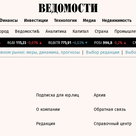
Финансы
Инвестиции
Технологии
Медиа
Недвижимость
ород
Ведомости&
Аналитика
Капитал
Страна
Промышле
а
Финансы
Инвестиции
Технологии
Медиа
Недвижимос
RGBI
115,23
-0,01%
↓
RGBITR
775,91
+0,03%
↑
POSI
996,8
-0,2%
↓
CN
ивном рынке: меры, динамика, прогнозы
Выбор редакции
Выбо
Подписка для юр.лиц
Архив
О компании
Обратная связь
Редакция
Справочный центр