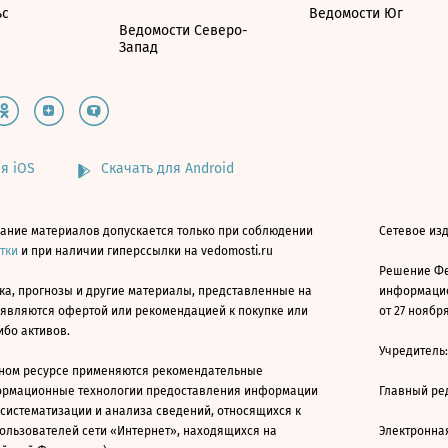
ьс
Ведомости Юг
Ведомости Северо-
Запад
я iOS
Скачать для Android
ание материалов допускается только при соблюдении
Сетевое изд
атки
и при наличии гиперссылки на vedomosti.ru
Решение Фе
ка, прогнозы и другие материалы, представленные на
информацио
 являются офертой или рекомендацией к покупке или
от 27 ноября
ибо активов.
Учредитель
ном ресурсе применяются рекомендательные
ормационные технологии предоставления информации
Главный ре
 систематизации и анализа сведений, относящихся к
ользователей сети «Интернет», находящихся на
Электронна