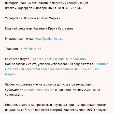
информационных технологий и массовых коммуникаций
(Роскомнадзор) от 27 ноября 2020 г. ЭЛ № ФС 77-79546
Учредитель: АО «Бизнес Ньюс Медиа»
Главный редактор: Казьмина Ирина Сергеевна
Электронная почта:
news@vedomosti.ru
Телефон:
+7 495 956-34-58
Сайт использует
IP адреса, cookie и данные геолокации
Пользователей сайта, условия использования содержатся в
Политике
в отношении обработки персональных данных АО «Бизнес Ньюс
Медиа»
Любое использование материалов допускается только при
соблюдении
правил перепечатки
и при наличии гиперссылки на
vedomosti.ru
Новости, аналитика, прогнозы и другие материалы, представленные
на данном сайте, не являются офертой или рекомендацией к покупке