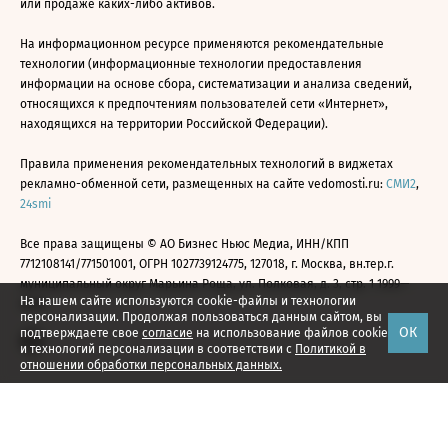
или продаже каких-либо активов.
На информационном ресурсе применяются рекомендательные
технологии (информационные технологии предоставления
информации на основе сбора, систематизации и анализа сведений,
относящихся к предпочтениям пользователей сети «Интернет»,
находящихся на территории Российской Федерации).
Правила применения рекомендательных технологий в виджетах
рекламно-обменной сети, размещенных на сайте vedomosti.ru:
СМИ2
,
24smi
Все права защищены © АО Бизнес Ньюс Медиа, ИНН/КПП
7712108141/771501001, ОГРН 1027739124775, 127018, г. Москва, вн.тер.г.
муниципальный округ Марьина Роща, ул. Полковая, д. 3, стр. 1 1999—
На нашем сайте используются cookie-файлы и технологии
2026
персонализации. Продолжая пользоваться данным сайтом, вы
ОК
подтверждаете свое
согласие
на использование файлов cookie
и технологий персонализации в соответствии с
Политикой в
отношении обработки персональных данных.