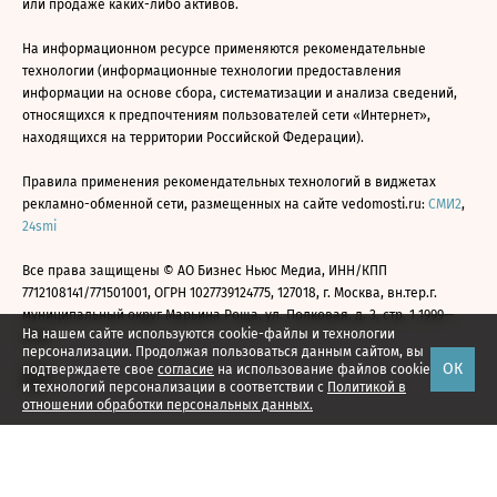
или продаже каких-либо активов.
На информационном ресурсе применяются рекомендательные
технологии (информационные технологии предоставления
информации на основе сбора, систематизации и анализа сведений,
относящихся к предпочтениям пользователей сети «Интернет»,
находящихся на территории Российской Федерации).
Правила применения рекомендательных технологий в виджетах
рекламно-обменной сети, размещенных на сайте vedomosti.ru:
СМИ2
,
24smi
Все права защищены © АО Бизнес Ньюс Медиа, ИНН/КПП
7712108141/771501001, ОГРН 1027739124775, 127018, г. Москва, вн.тер.г.
муниципальный округ Марьина Роща, ул. Полковая, д. 3, стр. 1 1999—
На нашем сайте используются cookie-файлы и технологии
2026
персонализации. Продолжая пользоваться данным сайтом, вы
ОК
подтверждаете свое
согласие
на использование файлов cookie
и технологий персонализации в соответствии с
Политикой в
отношении обработки персональных данных.