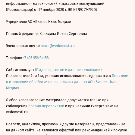
информационных технологий и массовых коммуникаций
(Роскомнадзор) от 27 ноября 2020 г. ЭЛ № ФС 77-79546
Учредитель: АО «Бизнес Ньюс Медиа»
Главный редактор: Казьмина Ирина Сергеевна
Электронная почта:
news@vedomosti.ru
Телефон:
+7 495 956-34-58
Сайт использует
IP адреса, cookie и данные геолокации
Пользователей сайта, условия использования содержатся в
Политике
в отношении обработки персональных данных АО «Бизнес Ньюс
Медиа»
Любое использование материалов допускается только при
соблюдении
правил перепечатки
и при наличии гиперссылки на
vedomosti.ru
Новости, аналитика, прогнозы и другие материалы, представленные
на данном сайте, не являются офертой или рекомендацией к покупке