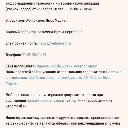
информационных технологий и массовых коммуникаций
(Роскомнадзор) от 27 ноября 2020 г. ЭЛ № ФС 77-79546
Учредитель: АО «Бизнес Ньюс Медиа»
Главный редактор: Казьмина Ирина Сергеевна
Электронная почта:
news@vedomosti.ru
Телефон:
+7 495 956-34-58
Сайт использует
IP адреса, cookie и данные геолокации
Пользователей сайта, условия использования содержатся в
Политике
в отношении обработки персональных данных АО «Бизнес Ньюс
Медиа»
Любое использование материалов допускается только при
соблюдении
правил перепечатки
и при наличии гиперссылки на
vedomosti.ru
Новости, аналитика, прогнозы и другие материалы, представленные
на данном сайте, не являются офертой или рекомендацией к покупке