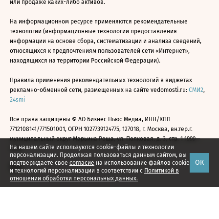
или продаже каких-либо активов.
На информационном ресурсе применяются рекомендательные
технологии (информационные технологии предоставления
информации на основе сбора, систематизации и анализа сведений,
относящихся к предпочтениям пользователей сети «Интернет»,
находящихся на территории Российской Федерации).
Правила применения рекомендательных технологий в виджетах
рекламно-обменной сети, размещенных на сайте vedomosti.ru:
СМИ2
,
24smi
Все права защищены © АО Бизнес Ньюс Медиа, ИНН/КПП
7712108141/771501001, ОГРН 1027739124775, 127018, г. Москва, вн.тер.г.
муниципальный округ Марьина Роща, ул. Полковая, д. 3, стр. 1 1999—
На нашем сайте используются cookie-файлы и технологии
2026
персонализации. Продолжая пользоваться данным сайтом, вы
ОК
подтверждаете свое
согласие
на использование файлов cookie
и технологий персонализации в соответствии с
Политикой в
отношении обработки персональных данных.