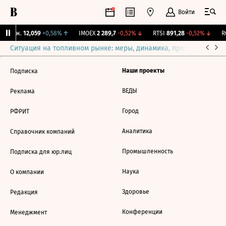
Войти
 Бирж.
12,059
+0,58%
↑
IMOEX
2 289,7
-0,52%
↓
RTSI
891,28
-0,52%
↓
RG
Ситуация на топливном рынке: меры, динамика, прогнозы
Выб
Наши проекты
Подписка
ВЕДЫ
Реклама
Город
РФРИТ
Аналитика
Справочник компаний
Промышленность
Подписка для юр.лиц
Наука
О компании
Здоровье
Редакция
Конференции
Менеджмент