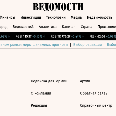
Финансы
Инвестиции
Технологии
Медиа
Недвижимость
ород
Ведомости&
Аналитика
Капитал
Страна
Промышле
а
Финансы
Инвестиции
Технологии
Медиа
Недвижимос
,68%
↑
RGBI
115,37
+0,43%
↑
RGBITR
776,27
+0,44%
↑
FESH
62,06
+0,08%
ивном рынке: меры, динамика, прогнозы
Выбор редакции
Выбо
Подписка для юр.лиц
Архив
О компании
Обратная связь
Редакция
Справочный центр