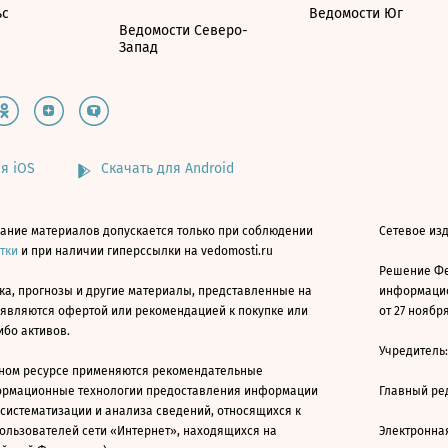
ьс
Ведомости Юг
Ведомости Северо-
Запад
я iOS
Скачать для Android
ание материалов допускается только при соблюдении
Сетевое изд
атки
и при наличии гиперссылки на vedomosti.ru
Решение Фе
ка, прогнозы и другие материалы, представленные на
информацио
 являются офертой или рекомендацией к покупке или
от 27 ноября
ибо активов.
Учредитель
ном ресурсе применяются рекомендательные
ормационные технологии предоставления информации
Главный ре
 систематизации и анализа сведений, относящихся к
ользователей сети «Интернет», находящихся на
Электронна