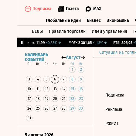
Подписка
Газета
MAX
Глобальные идеи
Бизнес
Экономика
ВЕДЫ
Правила торговли
Идеи управления
Г
Глобальные идеи
Бизнес
Экономик
08%
↑
CNY Бирж.
11,99
+0,33%
↑
IMOEX
2 301,65
+1,43%
↑
RTSI
895,93
+1
Ситуация на топл
КАЛЕНДАРЬ
Август
СОБЫТИЙ
Пн
Вт
Ср
Чт
Пт
Сб
Вс
1
2
3
4
5
6
7
8
9
10
11
12
13
14
15
16
Подписка
17
18
19
20
21
22
23
24
25
26
27
28
29
30
Реклама
31
РФРИТ
5 августа 2026