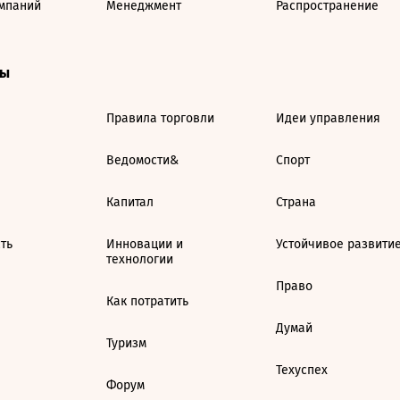
мпаний
Менеджмент
Распространение
ты
Правила торговли
Идеи управления
Ведомости&
Спорт
Капитал
Страна
ть
Инновации и
Устойчивое развити
технологии
Право
Как потратить
Думай
Туризм
Техуспех
Форум