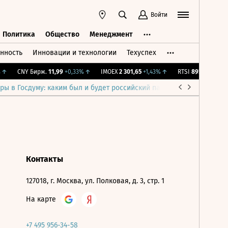
Войти
Политика
Общество
Менеджмент
нность
Инновации и технологии
Техуспех
ть
Политика
Общество
Менеджмент
↑
CNY Бирж.
11,99
+0,33%
↑
IMOEX
2 301,65
+1,43%
↑
RTSI
895,93
+1,68%
ры в Госдуму: каким был и будет российский парламент
Война н
Контакты
127018, г. Москва, ул. Полковая, д. 3, стр. 1
На карте
+7 495 956-34-58