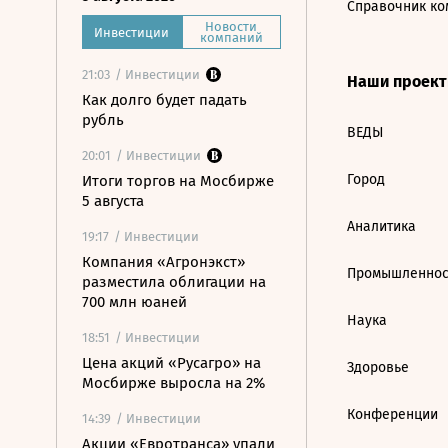
Справочник ко
Новости
Инвестиции
компаний
21:03
/ Инвестиции
Наши проек
Как долго будет падать
рубль
ВЕДЫ
20:01
/ Инвестиции
Город
Итоги торгов на Мосбирже
5 августа
Аналитика
19:17
/ Инвестиции
Компания «Агронэкст»
Промышленнос
разместила облигации на
700 млн юаней
Наука
18:51
/ Инвестиции
Цена акций «Русагро» на
Здоровье
Мосбирже выросла на 2%
Конференции
14:39
/ Инвестиции
Акции «Евротранса» упали