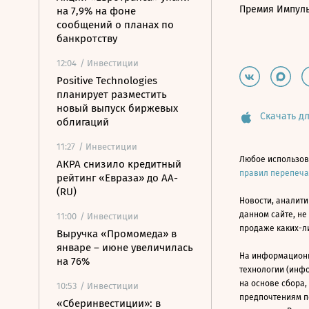
Премия Импул
на 7,9% на фоне
сообщений о планах по
банкротству
12:04
/ Инвестиции
Positive Technologies
планирует разместить
новый выпуск биржевых
Скачать дл
облигаций
11:27
/ Инвестиции
Любое использов
АКРА снизило кредитный
правил перепеч
рейтинг «Евраза» до AA-
(RU)
Новости, аналити
данном сайте, не
11:00
/ Инвестиции
продаже каких-л
Выручка «Промомеда» в
январе – июне увеличилась
На информацион
на 76%
технологии (инф
на основе сбора,
10:53
/ Инвестиции
предпочтениям п
«Сберинвестиции»: в