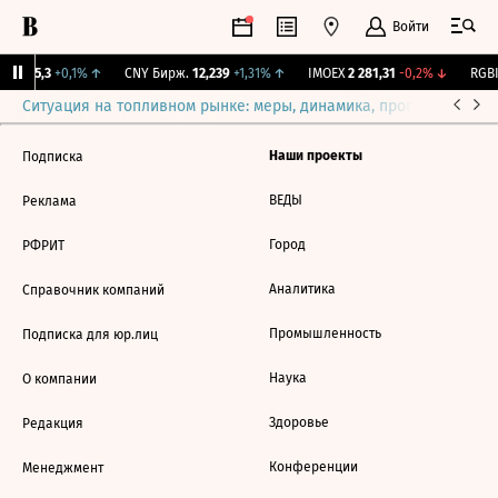
Войти
BI
115,3
+0,1%
↑
CNY Бирж.
12,239
+1,31%
↑
IMOEX
2 281,31
-0,2%
↓
RGBI
Ситуация на топливном рынке: меры, динамика, прогнозы
Выб
Наши проекты
Подписка
ВЕДЫ
Реклама
Город
РФРИТ
Аналитика
Справочник компаний
Промышленность
Подписка для юр.лиц
Наука
О компании
Здоровье
Редакция
Конференции
Менеджмент