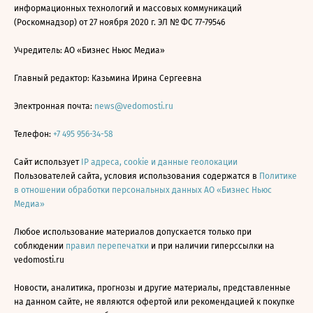
информационных технологий и массовых коммуникаций
(Роскомнадзор) от 27 ноября 2020 г. ЭЛ № ФС 77-79546
Учредитель: АО «Бизнес Ньюс Медиа»
Главный редактор: Казьмина Ирина Сергеевна
Электронная почта:
news@vedomosti.ru
Телефон:
+7 495 956-34-58
Сайт использует
IP адреса, cookie и данные геолокации
Пользователей сайта, условия использования содержатся в
Политике
в отношении обработки персональных данных АО «Бизнес Ньюс
Медиа»
Любое использование материалов допускается только при
соблюдении
правил перепечатки
и при наличии гиперссылки на
vedomosti.ru
Новости, аналитика, прогнозы и другие материалы, представленные
на данном сайте, не являются офертой или рекомендацией к покупке