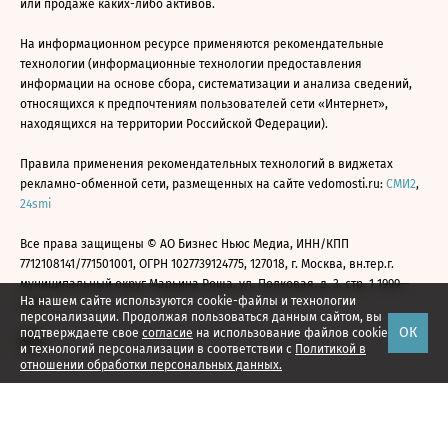
или продаже каких-либо активов.
На информационном ресурсе применяются рекомендательные
технологии (информационные технологии предоставления
информации на основе сбора, систематизации и анализа сведений,
относящихся к предпочтениям пользователей сети «Интернет»,
находящихся на территории Российской Федерации).
Правила применения рекомендательных технологий в виджетах
рекламно-обменной сети, размещенных на сайте vedomosti.ru:
СМИ2
,
24smi
Все права защищены © АО Бизнес Ньюс Медиа, ИНН/КПП
7712108141/771501001, ОГРН 1027739124775, 127018, г. Москва, вн.тер.г.
муниципальный округ Марьина Роща, ул. Полковая, д. 3, стр. 1 1999—
На нашем сайте используются cookie-файлы и технологии
2026
персонализации. Продолжая пользоваться данным сайтом, вы
ОК
подтверждаете свое
согласие
на использование файлов cookie
и технологий персонализации в соответствии с
Политикой в
отношении обработки персональных данных.