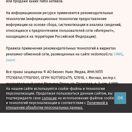
или продаже каких-либо активов.
На информационном ресурсе применяются рекомендательные
технологии (информационные технологии предоставления
информации на основе сбора, систематизации и анализа сведений,
относящихся к предпочтениям пользователей сети «Интернет»,
находящихся на территории Российской Федерации).
Правила применения рекомендательных технологий в виджетах
рекламно-обменной сети, размещенных на сайте vedomosti.ru:
СМИ2
,
24smi
Все права защищены © АО Бизнес Ньюс Медиа, ИНН/КПП
7712108141/771501001, ОГРН 1027739124775, 127018, г. Москва, вн.тер.г.
муниципальный округ Марьина Роща, ул. Полковая, д. 3, стр. 1 1999—
На нашем сайте используются cookie-файлы и технологии
2026
персонализации. Продолжая пользоваться данным сайтом, вы
ОК
подтверждаете свое
согласие
на использование файлов cookie
и технологий персонализации в соответствии с
Политикой в
отношении обработки персональных данных.