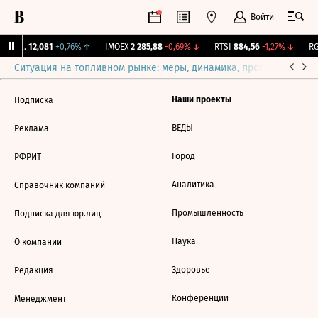
Войти
Бирж.
12,081
+0,76%
↑
IMOEX
2 285,88
-0,69%
↓
RTSI
884,56
-1,27%
↓
RG
Ситуация на топливном рынке: меры, динамика, прогнозы
Выб
Наши проекты
Подписка
ВЕДЫ
Реклама
Город
РФРИТ
Аналитика
Справочник компаний
Промышленность
Подписка для юр.лиц
Наука
О компании
Здоровье
Редакция
Конференции
Менеджмент