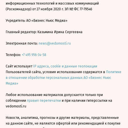
информационных технологий и массовых коммуникаций
(Роскомнадзор) от 27 ноября 2020 г. ЭЛ № ФС 77-79546
Учредитель: АО «Бизнес Ньюс Медиа»
Главный редактор: Казьмина Ирина Сергеевна
Электронная почта:
news@vedomosti.ru
Телефон:
+7 495 956-34-58
Сайт использует
IP адреса, cookie и данные геолокации
Пользователей сайта, условия использования содержатся в
Политике
в отношении обработки персональных данных АО «Бизнес Ньюс
Медиа»
Любое использование материалов допускается только при
соблюдении
правил перепечатки
и при наличии гиперссылки на
vedomosti.ru
Новости, аналитика, прогнозы и другие материалы, представленные
на данном сайте, не являются офертой или рекомендацией к покупке