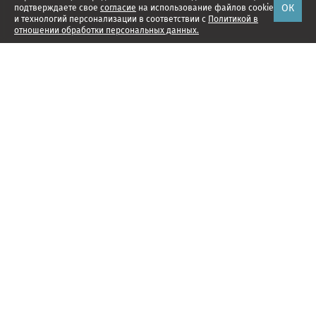
ОК
подтверждаете свое
согласие
на использование файлов cookie
и технологий персонализации в соответствии с
Политикой в
отношении обработки персональных данных.
Наши проекты
Подписка
Реклама
Справочник компаний
Об издании
Редакция