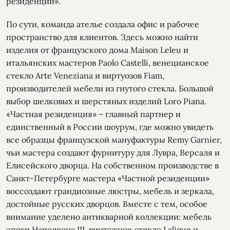
резиденции».
По сути, команда ателье создала офис и рабочее
пространство для клиентов. Здесь можно найти
изделия от французского дома Maison Leleu и
итальянских мастеров Paolo Castelli, венецианское
стекло Arte Veneziana и виртуозов Fiam,
производителей мебели из гнутого стекла. Большой
выбор шелковых и шерстяных изделий Loro Piana.
«Частная резиденция» – главный партнер и
единственный в России шоурум, где можно увидеть
все образцы французской мануфактуры Remy Garnier,
чьи мастера создают фурнитуру для Лувра, Версаля и
Елисейского дворца. На собственном производстве в
Санкт-Петербурге мастера «Частной резиденции»
воссоздают грандиозные люстры, мебель и зеркала,
достойные русских дворцов. Вместе с тем, особое
внимание уделено антикварной коллекции: мебель
эпохи Наполеона III, винтажное стекло Lalique и